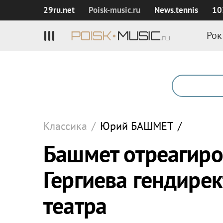
29ru.net
Poisk‑music.ru
News.tennis
10
Рок
Классика
/
Юрий
БАШМЕТ
/
Башмет отреагиро
Гергиева гендире
театра