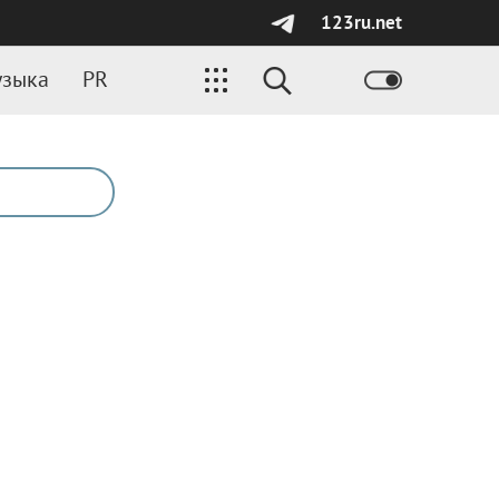
123ru.net
зыка
PR