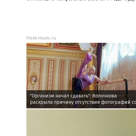
Poisk-music.ru
"Организм начал сдавать": Волочкова
раскрыла причину отсутствия фотографий с
шпагатами