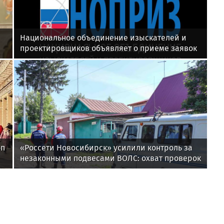
Национальное объединение изыскателей и
проектировщиков объявляет о приеме заявок
на XI Международный профессиональный
конкурс НОПРИЗ на лучший проект
оп
«Россети Новосибирск» усилили контроль за
незаконными подвесами ВОЛС: охват проверок
вырос в 1,5 раза