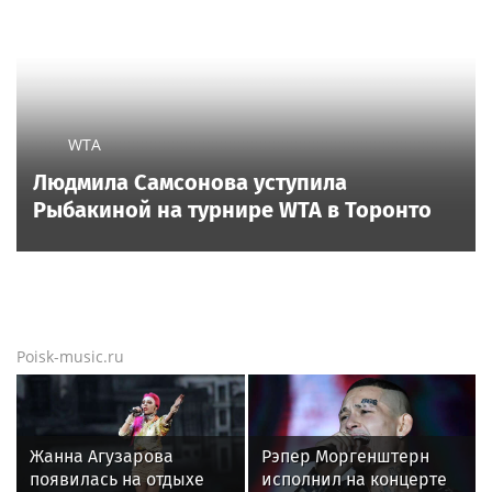
WTA
Людмила Самсонова уступила
Рыбакиной на турнире WTA в Торонто
Poisk-music.ru
Жанна Агузарова
Рэпер Моргенштерн
появилась на отдыхе
исполнил на концерте