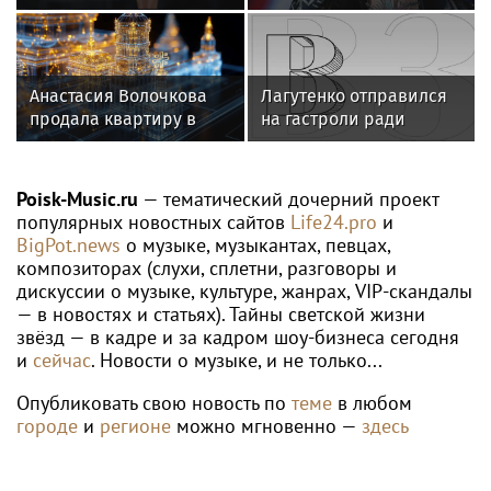
с 22-летним
песню Мии Бойки
фотографом
"Базовый минимум"
Анастасия Волочкова
Лагутенко отправился
продала квартиру в
на гастроли ради
Питере из-за суда с УК
ремонта сгоревшего
особняка в США
Poisk-Music.ru
— тематический дочерний проект
популярных новостных сайтов
Life24.pro
и
BigPot.news
о музыке, музыкантах, певцах,
композиторах (слухи, сплетни, разговоры и
дискуссии о музыке, культуре, жанрах, VIP-скандалы
— в новостях и статьях). Тайны светской жизни
звёзд — в кадре и за кадром шоу-бизнеса сегодня
и
сейчас
. Новости о музыке, и не только...
Опубликовать свою новость по
теме
в любом
городе
и
регионе
можно мгновенно —
здесь