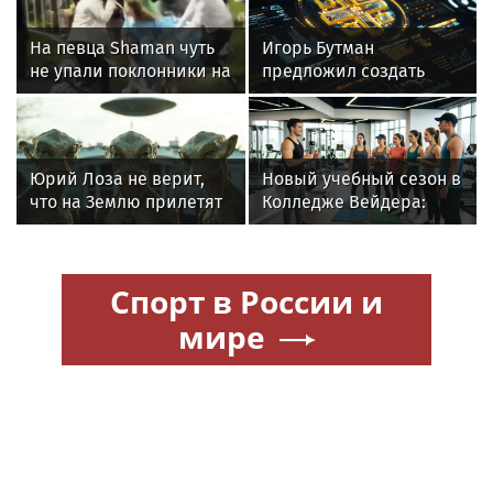
На певца Shaman чуть
Игорь Бутман
не упали поклонники на
предложил создать
концерте
консерваторию для
джаза в России
Юрий Лоза не верит,
Новый учебный сезон в
что на Землю прилетят
Колледже Вейдера:
инопланетяне
стартовали очные
программы подготовки
фитнес-тренеров и
Спорт в России и
специалистов
индустрии здоровья
мире