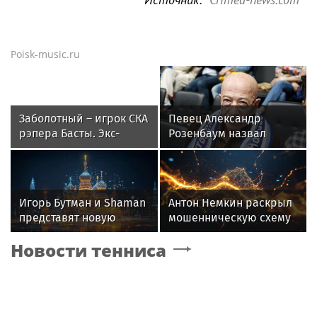
Poisk-music.ru
Заболотный – игрок СКА
Певец Александр
рэпера Басты. Экс-
Розенбаум назвал
форвард «Спартака»
Любовь Орлову
будет получать 500
настоящей звездой
тысяч в месяц
Игорь Бутман и Shaman
Антон Немкин раскрыл
представят новую
мошенническую схему
премьеру 27 октября
с фейковыми сайтами
Новости тенниса
ЦБ