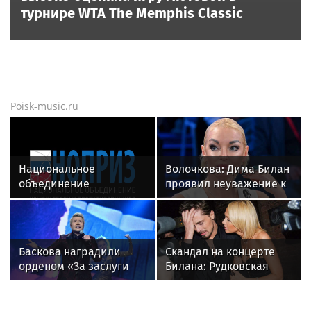
турнире WTA The Memphis Classic
Poisk-music.ru
Национальное
Волочкова: Дима Билан
объединение
проявил неуважение к
изыскателей и
зрителям на своем
проектировщиков
концерте в Москве
объявляет о приеме
заявок на XI
Баскова наградили
Скандал на концерте
Международный
орденом «За заслуги
Билана: Рудковская
профессиональный
перед отечеством»
прокомментировала и
конкурс НОПРИЗ на
IV степени
в Сети "взорвались"
лучший проект