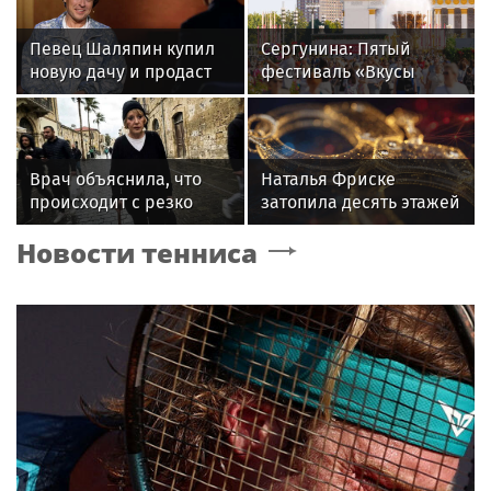
Певец Шаляпин купил
Сергунина: Пятый
новую дачу и продаст
фестиваль «Вкусы
старую
России» пройдет в
Москве 13–23 августа
Врач объяснила, что
Наталья Фриске
происходит с резко
затопила десять этажей
похудевшей Пугачёвой:
в Москве, соседи
Новости тенниса
"Вылечить уже нельзя"
подали в суд