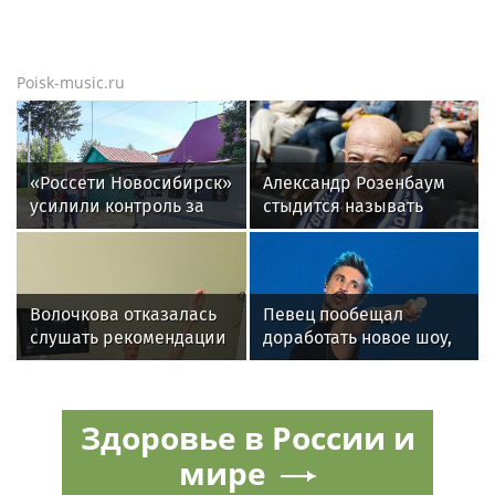
Poisk-music.ru
«Россети Новосибирск»
Александр Розенбаум
усилили контроль за
стыдится называть
незаконными
себя звездой
подвесами ВОЛС: охват
проверок вырос в 1,5
раза
Волочкова отказалась
Певец пообещал
слушать рекомендации
доработать новое шоу,
врачей после новой
подвергнутое критике
травмы: "Слушаю
сердце"
Здоровье в России и
мире