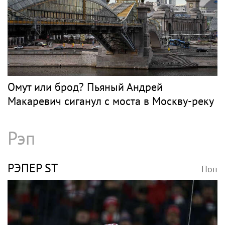
Омут или брод? Пьяный Андрей
Макаревич сиганул с моста в Москву-реку
Рэп
РЭПЕР ST
Поп