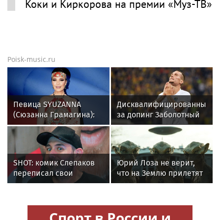
Коки и Киркорова на премии «Муз-ТВ»
Poisk-music.ru
Певица SYUZANNA
Дисквалифицированный
(Сюзанна Грамагина):
за допинг Заболотный
как перестать
подписал контракт с
волноваться и начать
клубом Басты
говорить спокойно
SHOT: комик Слепаков
Юрий Лоза не верит,
переписал свои
что на Землю прилетят
квартиры в РФ на
инопланетяне
родителей после
переезда
Спорт в России и