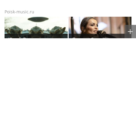
Poisk-music.ru
Юрий Лоза не верит,
Певица Сати Казанова
что на Землю прилетят
рассекретила
инопланетяне
«безгрешное, чистое,
любящее» имя своей
дочери
Корейский
Премьера трейлера и
исполнитель песен Цоя
постера
Сон Вон Соп захотел
фантастического
пожить в Нижнем
блокбастера «Девятая
Новгороде
планета»
Poisk-Music.ru
— тематический дочерний проект
популярных новостных сайтов
Life24.pro
и
BigPot.news
о музыке, музыкантах, певцах,
композиторах (слухи, сплетни, разговоры и
дискуссии о музыке, культуре, жанрах, VIP-скандалы
— в новостях и статьях). Тайны светской жизни