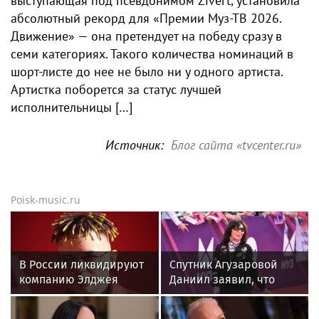
выступающая под псевдонимом Zivert, установила
абсолютный рекорд для «Премии Муз-ТВ 2026.
Движение» — она претендует на победу сразу в
семи категориях. Такого количества номинаций в
шорт-листе до нее не было ни у одного артиста.
Артистка поборется за статус лучшей
исполнительницы […]
Источник:
Блог сайта «tvcenter.ru»
Poisk-music.ru
В России ликвидируют
Спутник Агузаровой
компанию Элджея
Даниил заявил, что
решал рабочие
вопросы с певицей в