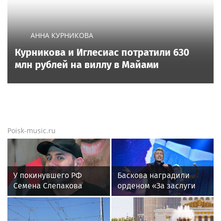
АННА КУРНИКОВА
Курникова и Иглесиас потратили 630
млн рублей на виллу в Майами
Poisk-music.ru
У покинувшего РФ
Баскова наградили
Семена Слепакова
орденом «За заслуги
нашли еще две
перед отечеством»
квартиры в Москве
IV степени