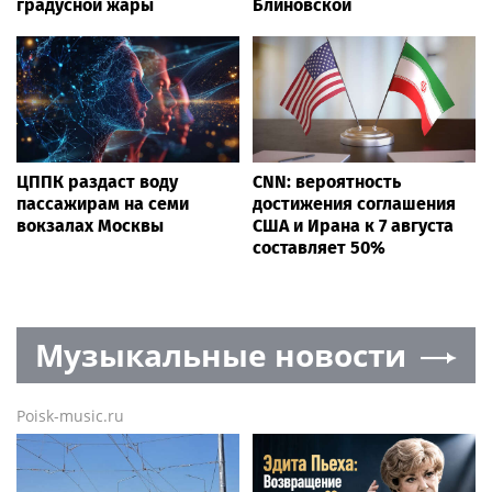
градусной жары
Блиновской
ЦППК раздаст воду
CNN: вероятность
пассажирам на семи
достижения соглашения
вокзалах Москвы
США и Ирана к 7 августа
составляет 50%
Музыкальные новости
Poisk-music.ru