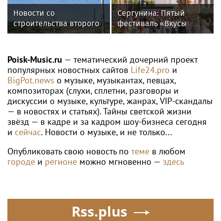
Новости со
Сергунина: Пятый
строительства второго
фестиваль «Вкусы
этапа линии
России» пройдет в
«Славянка»
Москве 13–23 августа
Poisk-Music.ru
— тематический дочерний проект
популярных новостных сайтов
Life24.pro
и
BigPot.news
о музыке, музыкантах, певцах,
композиторах (слухи, сплетни, разговоры и
дискуссии о музыке, культуре, жанрах, VIP-скандалы
— в новостях и статьях). Тайны светской жизни
звёзд — в кадре и за кадром шоу-бизнеса сегодня
и
сейчас
. Новости о музыке, и не только...
Опубликовать свою новость по
теме
в любом
городе
и
регионе
можно мгновенно —
здесь
Rss.plus