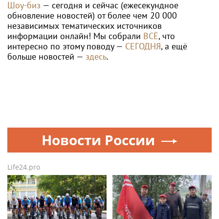
Шоу-биз
— сегодня и сейчас (ежесекундное
обновление новостей) от более чем 20 000
независимых тематических источников
информации онлайн! Мы собрали
ВСЁ
, что
интересно по этому поводу —
СЕГОДНЯ
, а ещё
больше новостей —
здесь
.
Новости России
Life24.pro