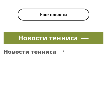
свое выступление на знаменитом фестивале «Славянский
базар» в Витебске за несколько часов до начала концерта.
|
БАСКОВ
Поп
16 июля 2021, 08:49
Николай Басков не будет участвовать в
«Славянском базаре» из-за болезни
Известный российский певец Николай Басков отменил
свое выступление на знаменитом фестивале «Славянский
базар» в Витебске за несколько часов до начала концерта.
|
БАСКОВ
Поп
16 июля 2021, 08:27
Лидер «Несчастного случая» назвал