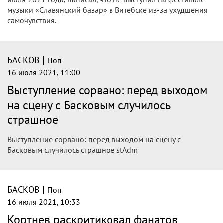
Певец Николай Басков заявил о своем плохом
самочувствии, из-за которого не сможет выступать. Об
этом артист сообщил на своей личной странице в
Instagram.
|
БАСКОВ
Поп
16 июля 2021, 11:43
Алексей Кортнев: Слушатели Баскова и
Пугачевой - неразвитые люди — Видео
Известный певец и участник группы «Несчастный случай»
Алексей Кортнев резко высказался о фанатах творчества
исполнителей Аллы Пугачевой и Николая Баскова.
|
БАСКОВ
Поп
16 июля 2021, 11:02