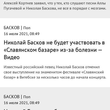
Самочувствие Николая Баскова резко
ухудшилось
44-летний Николай Басков недавно отправился в Беларусь
на фестиваль "Славянский базар".
|
БАСКОВ
Поп
16 июля 2021, 09:46
Кортнев назвал слушателей Пугачёвой
и Баскова неразвитыми
Лидер группы "Несчастный случай" Алексей Кортнев
раскритиковал творчество артистов российской
эстрады Николая Баскова и Аллы Пугачёвой. Это
произошло в...
|
БАСКОВ
Поп