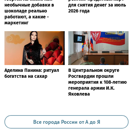
ЖИЗНЬ
«Скорозвон» запустил автоматическую
замену номеров при снижении
контактности
Ria.city