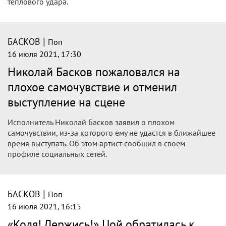
тепловой удар
Певец приехал в республику ради фестиваля, но оказался
не в состоянии выступать на сцене.
|
БАСКОВ
Поп
16 июля 2021, 20:10
Стало известно о состоянии Баскова
после отмены выступления в Витебске
Российский исполнитель Николай Басков, который ранее
заявил, что не сможет выступить на фестивале
&laquo;Славянский базар в Витебске&raquo; из-за того,
что у него поднялась температура, сдал тест на COVID-19 и
получил отрицательный результат.
|
БАСКОВ
Поп