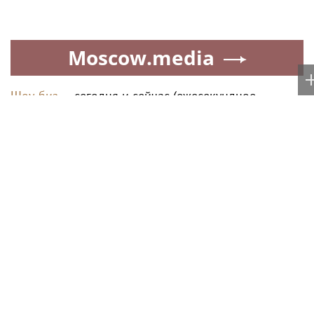
Основатель кондитерской
С наличными в наличии.
фабрики «Dy’Nastie»
«Выберу.ру» составил
Георгий Хачинян: как
рейтинг кредитных карт
необычные добавки в
для снятия денег за июль
шоколаде реально
2026 года
работают, а какие -
маркетинг
Аделина Панина: ритуал
В Центральном округе
богатства на сахар
Росгвардии прошли
мероприятия к 108‑летию