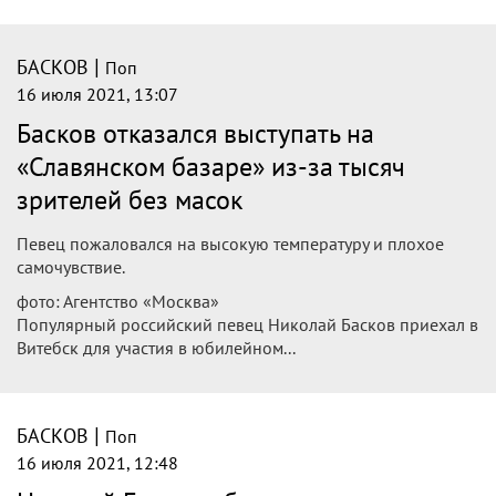
|
БАСКОВ
Поп
16 июля 2021, 14:04
«Коля, держись!»: Цой обратилась к
Баскову после тревожных слухов о
состоянии певца
Ранее Николай Басков заявил, что не будет выступать на
«Славянском базаре» из-за проблем со здоровьем.
Подробностями певец не стал делиться. Обеспокоенные
коллеги Николая обратились к нему с вопросами и
словами поддержки.
|
БАСКОВ
Поп
16 июля 2021, 13:12
Николай Басков заболел и слег на