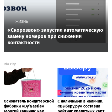
популярных новостных сайтов
Life24.pro
и
BigPot.news
о музыке, музыкантах, певцах,
композиторах (слухи, сплетни, разговоры и
дискуссии о музыке, культуре, жанрах, VIP-скандалы
— в новостях и статьях). Тайны светской жизни
звёзд — в кадре и за кадром шоу-бизнеса сегодня
и
сейчас
. Новости о музыке, и не только...
Опубликовать свою новость по
теме
в любом
городе
и
регионе
можно мгновенно —
здесь
Rss.plus
Новости России