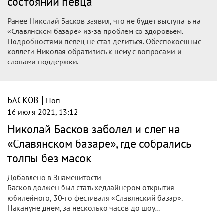
выступать на открытии «Славянского
базара» в Витебске
Российский певец Николай Басков не смог выступить на
открытии фестиваля "Славянский базар в Витебске" в связи
с повышенной температурой и недомоганием.
|
БАСКОВ
Поп
16 июля 2021, 15:08
Алексей Кортнев: "Любящие творчество
Пугачевой и Баскова имеют проблемы
с головой"
Фронтмен группы «Несчастный случай» Алексей Кортнев
прошелся по поклонникам Аллы Пугачевой и Николая
Баскова. Он уверен, что такая аудитория имеет проблемы
с головой.