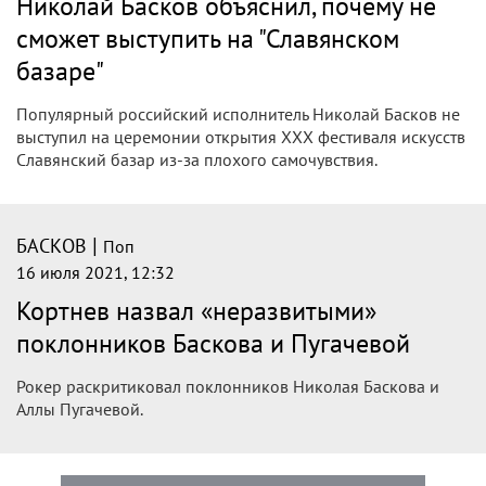
«Славянском базаре», где собрались
толпы без масок
Добавлено в Знаменитости
Басков должен был стать хедлайнером открытия
юбилейного, 30-го фестиваля «Славянский базар».
Накануне днем, за несколько часов до шоу...
|
БАСКОВ
Поп
16 июля 2021, 13:07
Басков отказался выступать на
«Славянском базаре» из-за тысяч
зрителей без масок
Певец пожаловался на высокую температуру и плохое
самочувствие.
фото: Агентство «Москва»