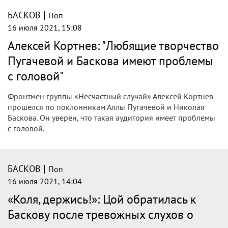
время выступать. Об этом артист сообщил в своем
профиле социальных сетей.
|
БАСКОВ
Поп
16 июля 2021, 16:15
«Коля! Держись!» Цой обратилась к
отменившему выступление больному
Баскову
«Коля! Держись!» Цой обратилась к отменившему
выступление больному Баскову stAdm
|
БАСКОВ
Поп
16 июля 2021, 15:37
Певец Николай Басков не стал