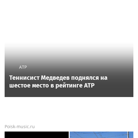
неразвитыми слушателей Баскова и
Пугачевой
Лидер группы «Несчастный случай» Алексей Кортнев
резко раскритиковал творчество артистов российской
эстрады Николая Баскова и Аллы Пугачевой. Он назвал
неразвитыми людьми слушателей этих исполнителей.
Еще новости
Новости тенниса
Новости тенниса