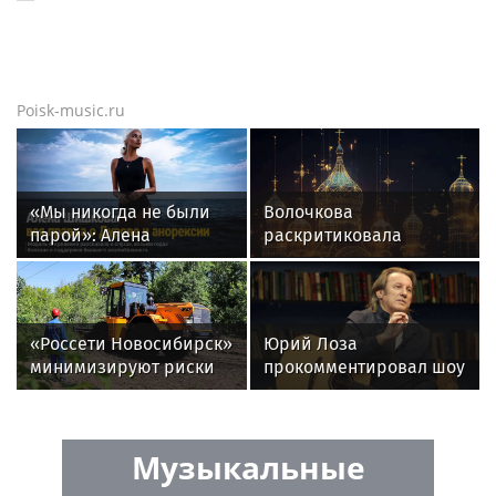
Poisk-music.ru
«Мы никогда не были
Волочкова
парой»: Алена
раскритиковала
Шишкова — о Павле
концерт Билана в
Дурове, борьбе с
Москве за плохую
анорексией и помощи
организацию
Тимати
«Россети Новосибирск»
Юрий Лоза
минимизируют риски
прокомментировал шоу
повреждений ЛЭП за
Димы Билана словами
счет масштабной
«понты дороже денег»
расчистки просек
Музыкальные