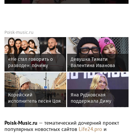
Poisk-music.ru
«Не стал говорить о
Девушка Тимати
разводе»: почему
Валентина Иванова
Джиган после
снялась с годовалой
расставания
дочерью в парной
неожиданно сделал
фотосессии
главным своих детей
Корейский
Яна Рудковская
исполнитель песен Цоя
поддержала Диму
Сон Вон Соп захотел
Билана после скандала
пожить в Нижнем
с высокой сценой
Новгороде
Poisk-Music.ru
— тематический дочерний проект
популярных новостных сайтов
Life24.pro
и