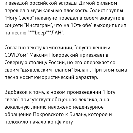
и звездой российской эстрады Димой Биланом
перешел в музыкальную плоскость. Солист группы
"Ногу Свело" накануне поведал в своем аккаунте в
соцсети "Инстаграм", что на "Ютьюбе" выходит клип
на песню "***beep***ЛАН".
Согласно тексту композиции, "опустошенный
COVID'ом" Максим Покровский приезжает в
Северную столицу России, но его опережает со
своим "дьявольским планом" Билан . При этом сама
песня носит юмористический характер.
Вдобавок к тому, в новом произведении "Ногу
свело" присутствует обсценная лексика, а на
вокальную линию наложено нецензурное
обращение Покровского к Билану, которое и
положило начало конфликту.