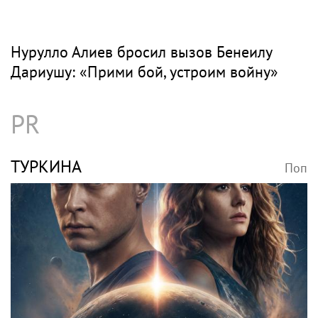
Нурулло Алиев бросил вызов Бенеилу
Дариушу: «Прими бой, устроим войну»
PR
ТУРКИНА
Поп