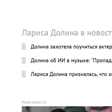
Лариса Долина в новос
Долина захотела поучиться акте
Долина об ИИ в музыке: "Пропад
Лариса Долина призналась, что х
Poisk-music.ru