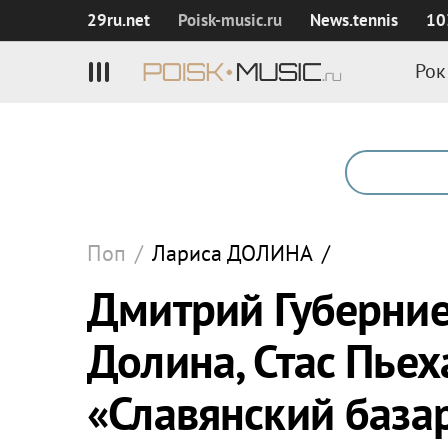
29ru.net
Poisk‑music.ru
News.tennis
10
Рок
Поп
/
Лариса
ДОЛИНА
/
Дмитрий Губерние
Долина, Стас Пьех
«Славянский базар