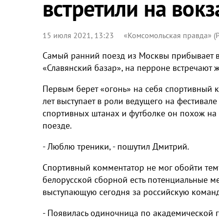
встретили на вокз
15 июля 2021, 13:23
«Комсомольская правда» (Р
Самый ранний поезд из Москвы прибывает в В
«Славянский базар», на перроне встречают 
Первым берет «огонь» на себя спортивный 
лет выступает в роли ведущего на фестивале
спортивных штанах и футболке он похож на 
поезде.
- Люблю треники, - пошутил Дмитрий.
Спортивный комментатор не мог обойти тему
белорусской сборной есть потенциальные ме
выступающую сегодня за российскую команд
- Появилась одиночница по академической г