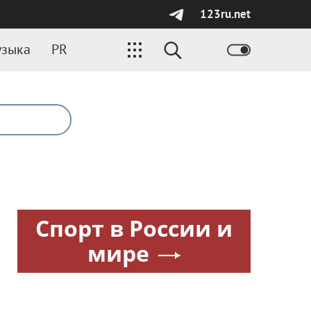
123ru.net
зыка
PR
Спорт в России и
мире