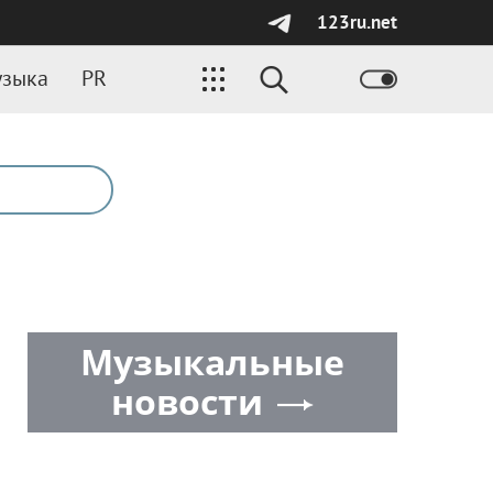
123ru.net
зыка
PR
Музыкальные
новости