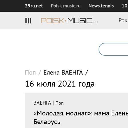
29ru.net
Poisk‑music.ru
News.tennis
10
Рок
Поп
/
Елена
ВАЕНГА
/
16 июля 2021 года
|
ВАЕНГА
Поп
«Молодая, модная»: мама Елен
Беларусь