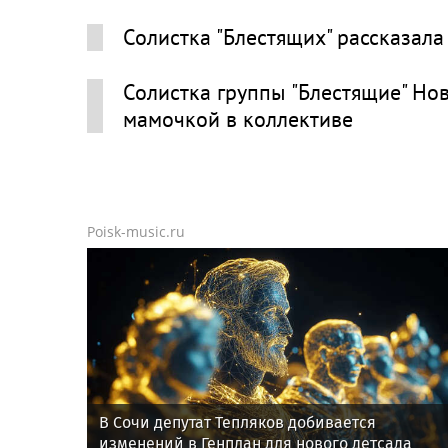
Солистка "Блестящих" рассказала
Солистка группы "Блестящие" Но
мамочкой в коллективе
Poisk-music.ru
В Сочи депутат Тепляков добивается
изменений в Генплан для нового детсада