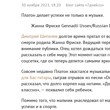
30 ноября 2023, 18:20
Блог сайта «7дней.ru»
Платон делает успехи не только в музыке.
Жанна Фриске
Gennadii Usoev/Russian 
Дмитрий Шепелев
долгое время прятал от вс
смерти родила Жанна Фриске. Ведущий переж
внимание публики. Отец хотел дождаться то
рассказать о себе миру. Этот момент настал 
соцсетях, где он теперь делится самыми яр
Совсем недавно Платон хвастался музыкал
для бас-гитары
, сыграв отрывок из песни «D
рассказал, что долго корпел над нотами. «До
классно», — похвалил себя ребенок.
Помимо того, что мальчик унаследовал от ма
успехи и в спорте.