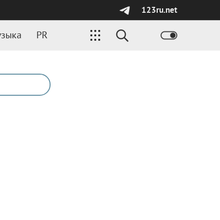
123ru.net
зыка
PR