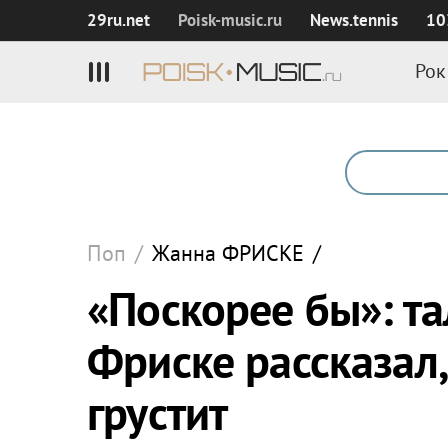
29ru.net
Poisk‑music.ru
News.tennis
10
Рок
Поп
/
Жанна
ФРИСКЕ
/
«Поскорее бы»: т
Фриске рассказал,
грустит