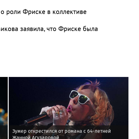
 о роли Фриске в коллективе
викова заявила, что Фриске была
Зумер открестился от романа с 64-летней
Жанной Агузаровой