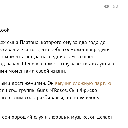
152
Look
ех сына Платона, которого ему за два года до
ивал из-за того, что ребенку может навредить
го момента, когда наследник сам захочет
год назад. Шепелев помог сыну завести аккаунты в
кими моментами своей жизни.
ьными достижениями. Он
выучил сложную партию
on't cry» группы Guns N'Roses. Сын Фриске
лго с этим соло разбирался, но получилось
тери хороший слух и любовь к музыке, он делает