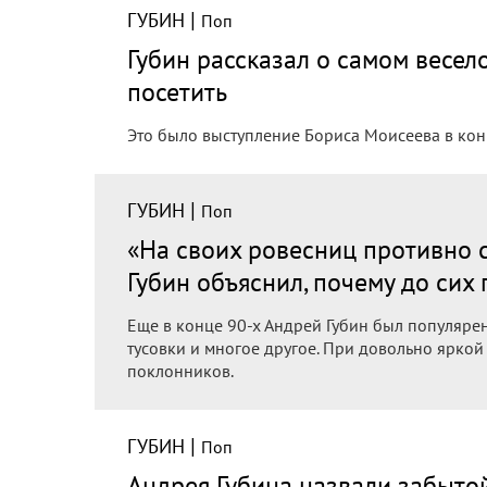
|
ГУБИН
Поп
Губин рассказал о самом весел
посетить
Это было выступление Бориса Моисеева в конц
|
ГУБИН
Поп
«На своих ровесниц противно 
Губин объяснил, почему до сих
Еще в конце 90-х Андрей Губин был популярен:
тусовки и многое другое. При довольно яркой
поклонников.
|
ГУБИН
Поп
Андрея Губина назвали забыто