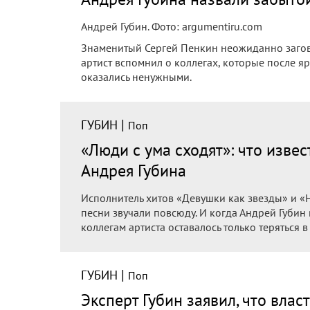
Андрей Губин. Фото: argumentiru.com
Знаменитый Сергей Пенкин неожиданно загов
артист вспомнил о коллегах, которые после я
оказались ненужными.
|
ГУБИН
Поп
«Люди с ума сходят»: что изве
Андрея Губина
Исполнитель хитов «Девушки как звезды» и «Н
песни звучали повсюду. И когда Андрей Губин
коллегам артиста оставалось только теряться в
|
ГУБИН
Поп
Эксперт Губин заявил, что вла