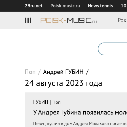
29ru.net
Poisk‑music.ru
News.tennis
10
Рок
Поп
/
Андрей
ГУБИН
/
24 августа 2023 года
|
ГУБИН
Поп
У Андрея Губина появилась мол
Певец пустил в дом Андрея Малахова после пя