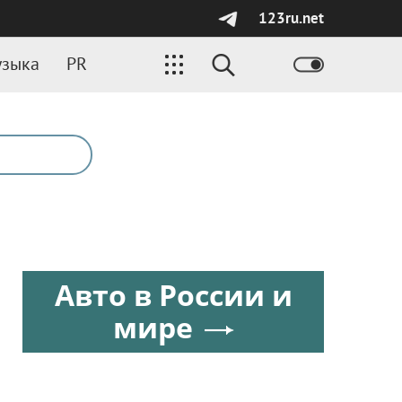
123ru.net
зыка
PR
Авто в России и
мире