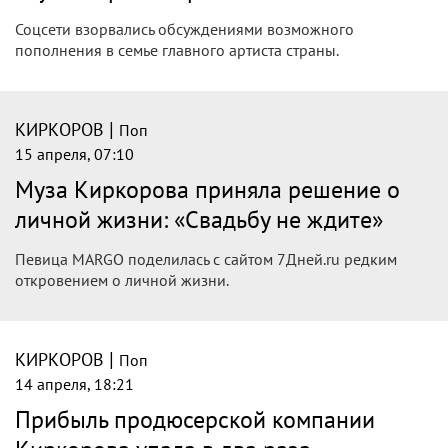
Алле Пугачёвой в день её 77-летия
Алла Пугачёва/Филипп Киркоров
Филипп Киркоров публично обратился к бывшей жене
Алле Пугачёвой в день её 77-летия. Он назвал певицу,
которая уже некоторое время не живёт в России, великой
женщиной, и выразил надежду на встречу с ней.
|
КИРКОРОВ
Поп
15 апреля, 10:19
Киркоров в пролете? Марго
Овсянникова раскрыла подробности
личной жизни
У артистки есть сын, но о его отце общественности ничего
не известно.