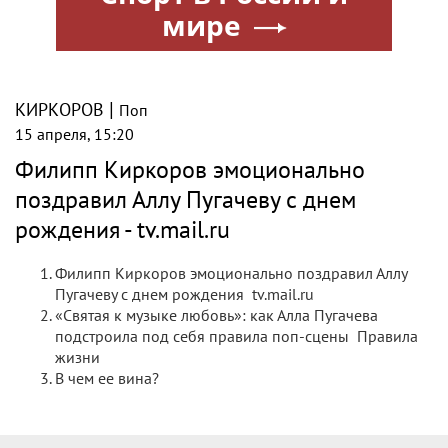
15 апреля, 16:00
«Великая певица, великая женщина»:
Киркоров посвятил трогательные
строки Пугачевой
Филипп Киркоров тепло поздравил бывшую супругу,
певицу Аллу Пугачеву с днем рождения. Он посвятил ей
пост в соцсети и признался, что восхищается ею, передает
наш сайт.
|
КИРКОРОВ
Поп
15 апреля, 15:23
Филипп Киркоров трогательно
обратился к Алле Пугачёвой в день её
77-летия: «Верю, что ещё свидимся»