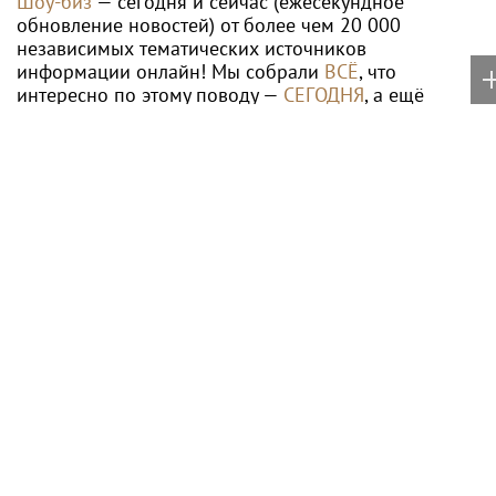
Ракетную опасность
Певица SYUZANNA
объявили в девяти
(Сюзанна Грамагина): как
регионах России
перестать волноваться и
начать говорить спокойно
Суд взыскал с Игоря
Певица ÁARPI: как
Акинфеева долги за
грамотно подобрать
коммунальные услуги
гардероб для
выступлений
Все города России от А до Я