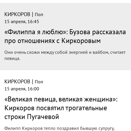
рождения
Народный артист России открыто обратился к именитой
имениннице, сопроводив своё послание архивными
кадрами и символичной музыкальной композицией в
важный день.
|
КИРКОРОВ
Поп
15 апреля, 19:33
Соседям Филиппа Киркорова направят
предостережения
Росприроднадзор направит предостережение соседям
певца Филиппа Киркорова о недопустимости блокировки
доступа к береговой полосе.
|
КИРКОРОВ
Поп