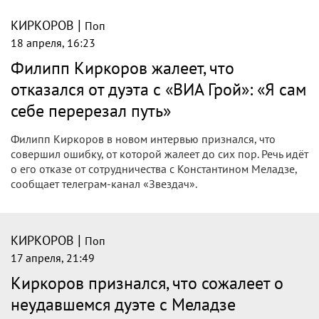
|
КИРКОРОВ
Поп
18 апреля, 20:07
Филипп Киркоров вспомнил, как Алла
Пугачёва ходила на его концерты: «Она
была моей музой»: видео Super
Филипп Киркоров поделился тёплыми воспоминаниями
об Алле Пугачёвой. По его словам, певица долгие годы
была для него не просто коллегой, а главным критиком и
источником вдохновения.
|
КИРКОРОВ
Поп
18 апреля, 19:45
«Сам перерезал путь»: Киркоров
заявил, что сожалеет об отказе от дуэта