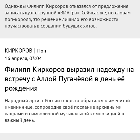
с «ВИА Грой»
Певец Филипп Киркоров признался, что сожалеет об
отказе от сотрудничества с композитором Константином
Меладзе.&nbsp; Речь идет о предложении Меладзе
Киркорову спеть дуэтом с группой &laquo;ВИА Гра&raquo;.
|
КИРКОРОВ
Поп
18 апреля, 16:23
Филипп Киркоров жалеет, что
отказался от дуэта с «ВИА Грой»: «Я сам
себе перерезал путь»
Филипп Киркоров в новом интервью признался, что
совершил ошибку, от которой жалеет до сих пор. Речь идёт
о его отказе от сотрудничества с Константином Меладзе,
сообщает телеграм-канал «Звездач».