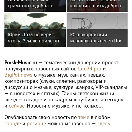
ЯННИК СИННЕР
Corriere della Sera: Синнер может
пропустить "Мастерс" в Цинциннати