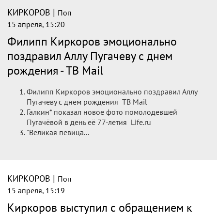
Сегодня Примадонне российской эстрады Алле Пугачёвой
исполнилось 77 лет. В честь дня рождения бывшей супруги
певец Филипп Киркоров написал трогательный пост в
личном блоге и нежно обратился к артистке.
Спорт в России и
мире
|
КИРКОРОВ
Поп
15 апреля, 15:20
Филипп Киркоров эмоционально
поздравил Аллу Пугачеву с днем
рождения - tv.mail.ru
Филипп Киркоров эмоционально поздравил Аллу