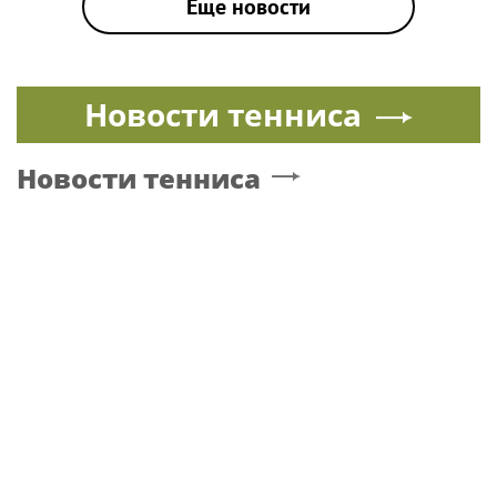
|
КИРКОРОВ
Поп
14 апреля, 18:21
Прибыль продюсерской компании
Киркорова упала в два раза
Прибыль ООО «Филипп Киркоров Продакшн» в 2025 году
заработала в два раза меньше, чем в 2024-м
|
КИРКОРОВ
Поп
14 апреля, 18:02
Друг Филиппа Киркорова подогрел
слухи о рождении у певца третьего
ребенка