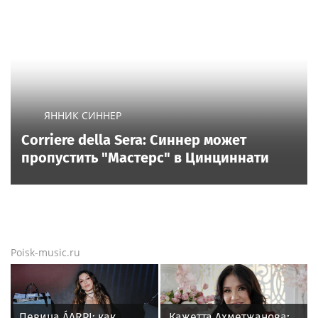
Каскадер Павел Иванов отреагировал на слухи о
пополнении в семье Филиппа Киркорова, появившиеся
после его видео. Он заявил "Газете.Ru", что не
комментирует информацию.
Еще новости
Новости тенниса
Новости тенниса