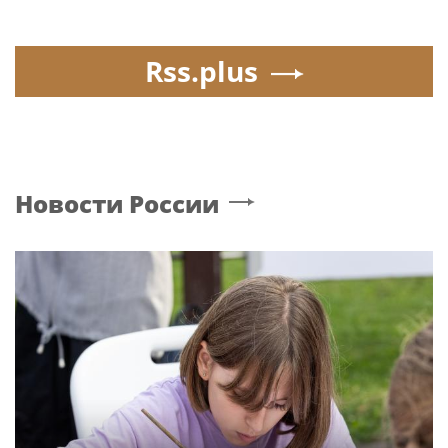
Poisk-music.ru
Певица ÁARPI: как
Кажетта Ахметжанова:
грамотно подобрать
как пригласить добрых
гардероб для
духов в новый дом
выступлений
Юрий Лоза не верит,
Южнокорейский
что на Землю прилетят
исполнитель песен Цоя
инопланетяне
Сон Вон Соп захотел
провести отпуск в
России
Poisk-Music.ru
— тематический дочерний проект
популярных новостных сайтов
Life24.pro
и
BigPot.news
о музыке, музыкантах, певцах,
композиторах (слухи, сплетни, разговоры и