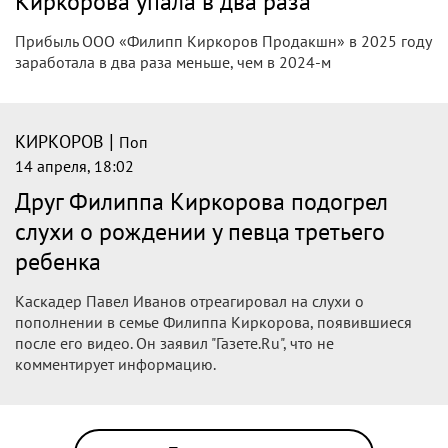
|
КИРКОРОВ
Поп
15 апреля, 09:39
Кто плачет в особняке поп-короля:
Филипп Киркоров спровоцировал
слухи о третьем ребенке
Соцсети взорвались обсуждениями возможного
пополнения в семье главного артиста страны.
|
КИРКОРОВ
Поп
15 апреля, 07:10
Муза Киркорова приняла решение о
личной жизни: «Свадьбу не ждите»
Певица MARGO поделилась с сайтом 7Дней.ru редким
откровением о личной жизни.