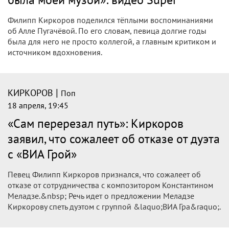
признался в ошибке, о которой жалеет
до сих пор
Артист уверен, что недальновидность лишила его
культовых хитов.
|
КИРКОРОВ
Поп
18 апреля, 20:43
Филипп Киркоров вспомнил свою
юношескую любовь: «Она была на Аллу
Пугачёву похожа»: видео Super
Филипп Киркоров разбирал домашний архив и наткнулся
на старое фото. На снимке — он сам и девушка по имени
Марина. «У неё кудряшки, она была на Аллу Пугачёву
похожа.