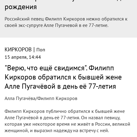
разочаровала публику
Артистка окончательно разорвала отношения с бывшим
мужем.
Филипп Киркоров и Алла Пугачева Социальные сети
Алла Пугачева проигнорировала поздравление с днем
рождения от своего бывшего мужа Филиппа Киркорова.
|
КИРКОРОВ
Поп
15 апреля, 14:59
Киркоров обратился к Пугачевой в
день ее рождения
Народный артист России Филипп Киркоров обратился к
Алле Пугачевой в день рождения певицы.
Соответствующий пост он разместил в Instagram
(принадлежит компании Meta, признанной
экстремистской организацией и запрещенной в РФ).