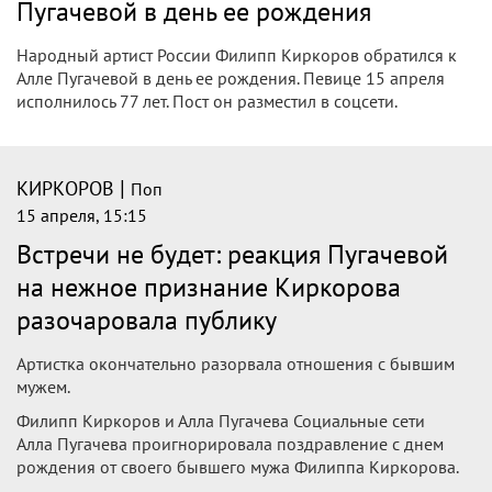
Пугачеву с днем рождения tv.mail.ru
«Святая к музыке любовь»: как Алла Пугачева
подстроила под себя правила поп-сцены Правила
жизни
В чем ее вина?
|
КИРКОРОВ
Поп
15 апреля, 15:20
Филипп Киркоров эмоционально
поздравил Аллу Пугачеву с днем
рождения - ТВ Mail
Филипп Киркоров эмоционально поздравил Аллу
Пугачеву с днем рождения ТВ Mail
Галкин* показал новое фото помолодевшей
Пугачёвой в день её 77-летия Life.ru
"Великая певица...