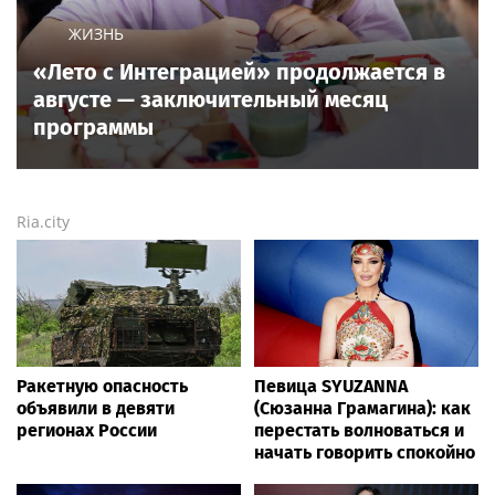
дискуссии о музыке, культуре, жанрах, VIP-скандалы
— в новостях и статьях). Тайны светской жизни
звёзд — в кадре и за кадром шоу-бизнеса сегодня
и
сейчас
. Новости о музыке, и не только...
Опубликовать свою новость по
теме
в любом
городе
и
регионе
можно мгновенно —
здесь
Rss.plus
Новости России