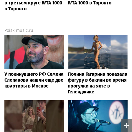
в третьем круге WTA 1000
WTA 1000 в Торонто
в Торонто
Poisk-music.ru
У покинувшего РФ Семена
Полина Гагарина показала
Слепакова нашли еще две
фигуру в бикини во время
квартиры в Москве
прогулки на яхте в
Геленджике