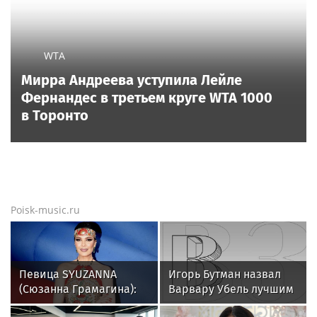
WTA
Мирра Андреева уступила Лейле
Фернандес в третьем круге WTA 1000
в Торонто
Poisk-music.ru
Певица SYUZANNA
Игорь Бутман назвал
(Сюзанна Грамагина):
Варвару Убель лучшим
как перестать
кандидатом на конкурс