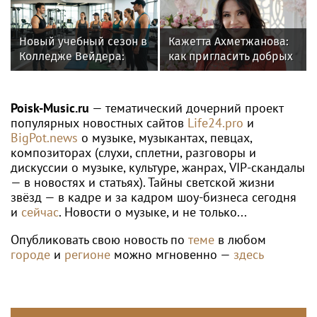
волноваться и начать
«Интервидение»
говорить спокойно
Новый учебный сезон в
Кажетта Ахметжанова:
Колледже Вейдера:
как пригласить добрых
стартовали очные
духов в новый дом
программы подготовки
фитнес-тренеров и
Poisk-Music.ru
— тематический дочерний проект
специалистов
популярных новостных сайтов
Life24.pro
и
индустрии здоровья
BigPot.news
о музыке, музыкантах, певцах,
композиторах (слухи, сплетни, разговоры и
дискуссии о музыке, культуре, жанрах, VIP-скандалы
— в новостях и статьях). Тайны светской жизни
звёзд — в кадре и за кадром шоу-бизнеса сегодня
и
сейчас
. Новости о музыке, и не только...
Опубликовать свою новость по
теме
в любом
городе
и
регионе
можно мгновенно —
здесь