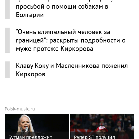
просьбой о помощи собакам в
Болгарии
"Очень влиятельный человек за
границей": раскрыты подробности о
муже протеже Киркорова
Клаву Коку и Масленникова поженил
Киркоров
Poisk-music.ru
Бутман предложит
Рэпер ST получил