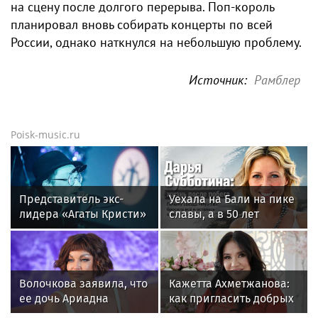
на сцену после долгого перерыва. Поп-король
планировал вновь собирать концерты по всей
России, однако наткнулся на небольшую проблему.
Источник:
Рамблер
Poisk-music.ru
Представитель экс-
Уехала на Бали на пике
лидера «Агаты Кристи»
славы, а в 50 лет
Глеба Самойлова
выпустила книгу и
заявила о травле
осталась одна: как
артиста
сложилась жизнь
ведущей «Муз-ТВ»
Волочкова заявила, что
Кажетта Ахметжанова:
Дарьи Субботиной
ее дочь Ариадна
как пригласить добрых
«совершила глупость»,
духов в новый дом