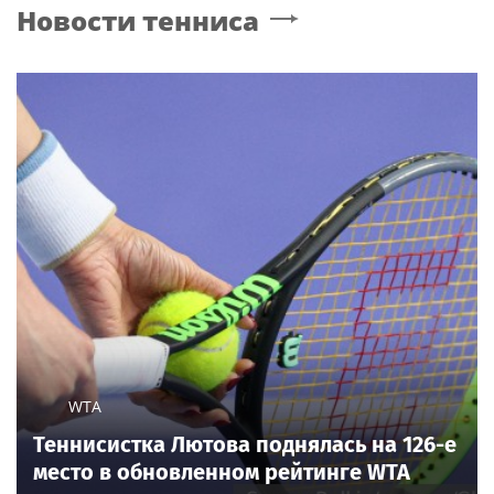
Новости тенниса
взяв фамилию мужа
WTA
Теннисистка Лютова поднялась на 126-е
место в обновленном рейтинге WTA