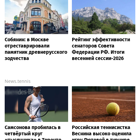
Собянин: в Москве
Рейтинг эффективности
отреставрировали
сенаторов Совета
памятник древнерусского
Федерации РФ. Итоги
зодчества
весенней сессии-2026
News.tennis
Самсонова пробилась в
Российская теннисистка
четвёртый круг
Веснина высоко оценила
«тысячника» в Торонто,
игру Лютовой в турнире