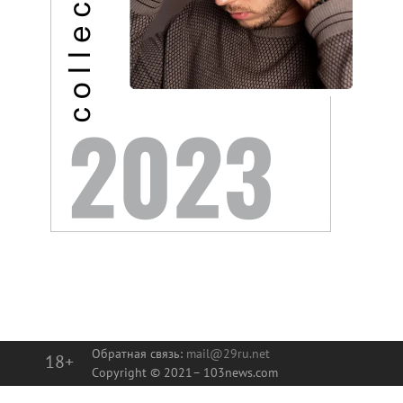
Обратная связь:
mail@29ru.net
18+
Copyright © 2021–
103news.com