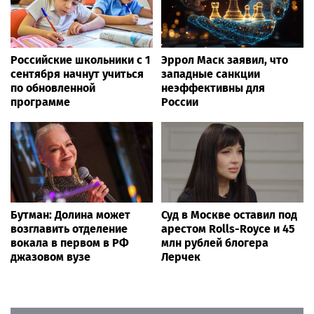
Российские школьники с 1
Эррол Маск заявил, что
сентября начнут учиться
западные санкции
по обновленной
неэффективны для
программе
России
Бутман: Долина может
Суд в Москве оставил под
возглавить отделение
арестом Rolls-Royce и 45
вокала в первом в РФ
млн рублей блогера
джазовом вузе
Лерчек