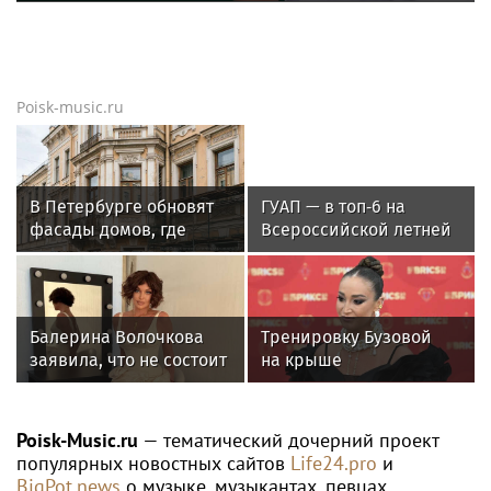
Poisk-music.ru
В Петербурге обновят
ГУАП — в топ‑6 на
фасады домов, где
Всероссийской летней
жили Чайковский и
Универсиаде по
Тургенев
спортивному
ориентированию
Балерина Волочкова
Тренировку Бузовой
заявила, что не состоит
на крыше
в отношениях с
в тридцатиградусную
молодым журналистом
жару сняли на видео
Poisk-Music.ru
— тематический дочерний проект
популярных новостных сайтов
Life24.pro
и
BigPot.news
о музыке, музыкантах, певцах,