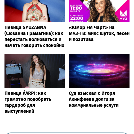
Певица SYUZANNA
«Юмор FM Чарт» на
(Сюзанна Грамагина): как
МУЗ‑ТВ: микс шуток, песен
перестать волноваться и
и позитива
начать говорить спокойно
Певица ÁARPI: как
Суд взыскал с Игоря
грамотно подобрать
Акинфеева долги за
гардероб для
коммунальные услуги
выступлений