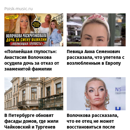
всероссийской
ведомственной акции
«Каникулы с
Росгвардией»
News.tennis
Александрова вышла в
Российская теннисистка
четвёртый круг турнира
Веснина высоко оценила
WTA 1000 в Торонто
игру Лютовой в турнире
WTA The Memphis Classic