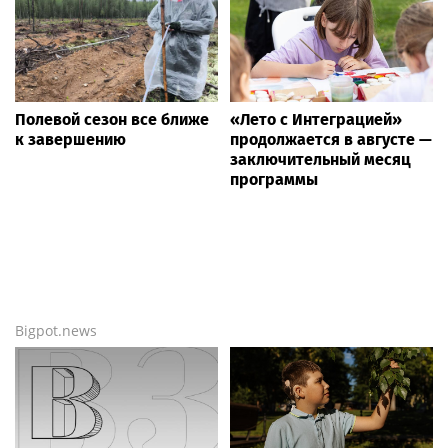
Шоу-биз
— сегодня и сейчас (ежесекундное
обновление новостей) от более чем 20 000
независимых тематических источников
информации онлайн! Мы собрали
ВСЁ
, что
интересно по этому поводу —
СЕГОДНЯ
, а ещё
больше новостей —
здесь
.
Новости России
Life24.pro