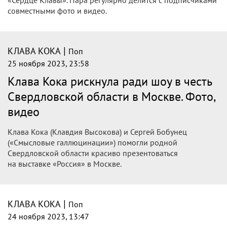
встретила любимую учительницу из
Екатеринбурга: трогательное видео
Руководитель джаз-хора рассказала, что артистка
специально приехала к ней повидаться
|
КЛАВА КОКА
Поп
28 ноября 2023, 06:00
Кто дороже: Клава Кока или SHAMAN?
Раскрываем гонорары топовых звезд
России за новогодние корпоративы
Некоторые артисты одним выступлением могут заработать
на шикарную квартиру
|
КЛАВА КОКА
Поп