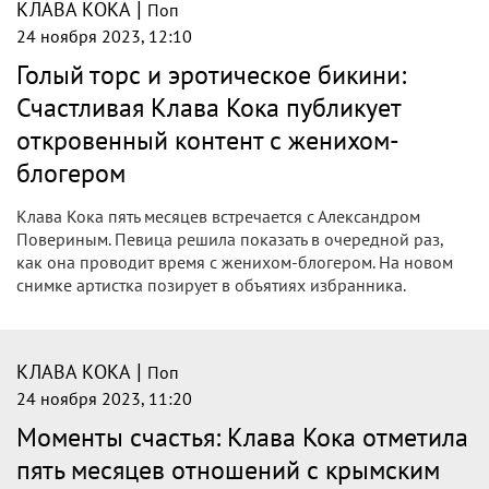
(«Смысловые галлюцинации») помогли родной
Свердловской области красиво презентоваться
на выставке «Россия» в Москве.
|
КЛАВА КОКА
Поп
24 ноября 2023, 13:47
Певица Клава Кока показала фигуру в
бикини и восхитила россиян
Фигуру в бикини показала в личном Telegram-канале
певица Клава Кока. Фото восхитило россиян.
|
КЛАВА КОКА
Поп
24 ноября 2023, 12:49
Клава Кока поделилась личными фото
со своим женихом