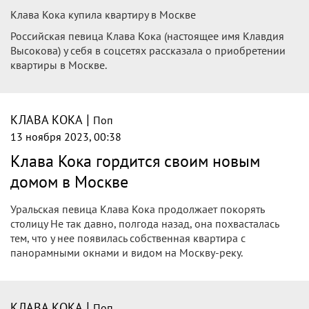
|
КЛАВА КОКА
Поп
14 ноября 2023, 10:26
Певец Митя Фомин заявил, что Клава
Кока добилась успеха юмором
и обаянием
Фронтмен поп-группы «Hi-Fi» Митя Фомин объяснил
успех певицы Клавы Коки. Его цитирует News.ru.
По словам Фомина, вокалистка добилась значительной
популярности благодаря юмору и обаянию.
|
КЛАВА КОКА
Поп
13 ноября 2023, 22:11
Клава Кока купила себе квартиру в
центре Москвы
Теперь Клаве осталось только выйти замуж. В остальном