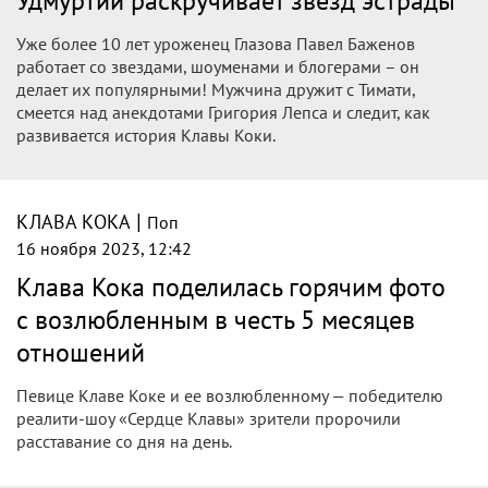
Новости тенниса
|
КЛАВА КОКА
Поп
23 ноября 2023, 20:16
А был ли скандал в Куршевеле: Клава
Кока рассказала про ссору с Ольгой
Бузовой
В январе прошлого года было горячо. Клава Кока и Ольга
Бузова отправились на отдых в Куршевель. Миллионы
фотографий, забавные видео, катание на снежных
склонах — это все прекрасно.