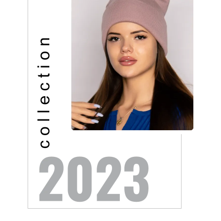
Балерина Волочкова
Александр Розенбаум
заявила, что у нее
стыдится называть себя
появилась гематома
звездой
после выхода на сцену
Путин наградил Баскова
Корейский исполнитель
орденом «За заслуги
песен Цоя Сон Вон Соп
перед Отечеством» IV
захотел пожить в Нижнем
степени
Новгороде