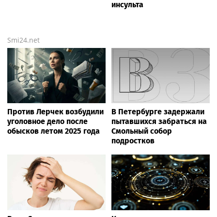
Corriere della Sera: Синнер
Рублёв сенсационно
может пропустить
проиграл 281-й ракетке
"Мастерс" в Цинциннати
во втором круге
«Мастерса» в Монреале
Poisk-music.ru
«Полнейшая глупость»:
Певица Анна Семенович
Анастасия Волочкова
рассказала, что улетела с
осудила дочь за отказ от
возлюбленным в Европу
знаменитой фамилии