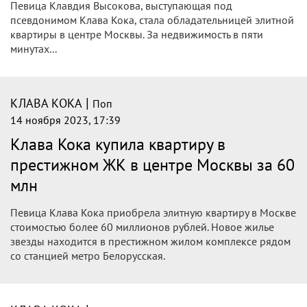
с возлюбленным в честь 5 месяцев
отношений
Певице Клаве Коке и ее возлюбленному — победителю
реалити-шоу «Сердце Клавы» зрители пророчили
расставание со дня на день.
|
КЛАВА КОКА
Поп
15 ноября 2023, 18:28
Билан купил «советскую» квартиру под
Новый год, а Клава Кока – второе
жилье в центре: звезды устроили тур
по своим домам в Москве
Известные эстрадные артисты могут себе позволить купить
очень дорогие квартиры в Москве