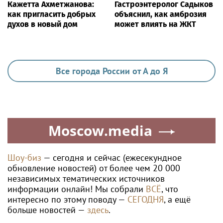
ЗДОРОВЬЕ
Гастроэнтеролог Садыков объяснил, как
амброзия может влиять на ЖКТ
Ria.city
На Южном Урале
Гастроэнтеролог Садыков
росгвардейцы приняли
объяснил, как амброзия
участие в спортивных
может влиять на ЖКТ
состязаниях,
приуроченных ко Дню