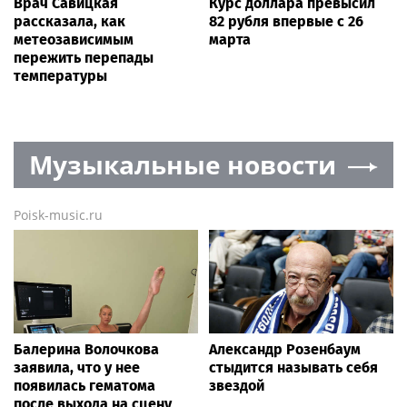
В Петербурге обновят
Волочкова рассказала,
фасады домов, где жили
что ее отец не может
Чайковский и Тургенев
восстановиться после
инсульта
Smi24.net
Против Лерчек возбудили
В Петербурге задержали
уголовное дело после
пытавшихся забраться на
обысков летом 2025 года
Смольный собор