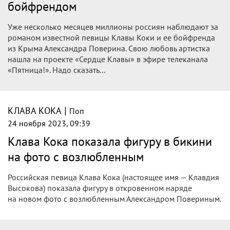
Певица Клава Кока выложила серию снимков, назвав ее
«самой личной». На них артистка запечетлена с 25-летним
тиктокером Александром Повериным, который является
ее женихом.
|
КЛАВА КОКА
Поп
24 ноября 2023, 12:10
Голый торс и эротическое бикини:
Счастливая Клава Кока публикует
откровенный контент с женихом-
блогером
Клава Кока пять месяцев встречается с Александром
Повериным. Певица решила показать в очередной раз,
как она проводит время с женихом-блогером. На новом
снимке артистка позирует в объятиях избранника.