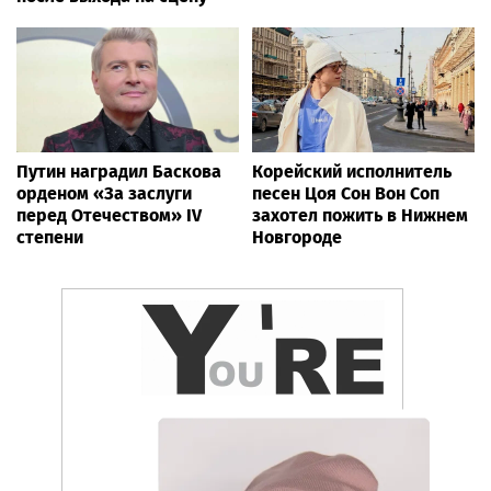
подростков
Врач Савицкая
Курс доллара превысил
рассказала, как
82 рубля впервые с 26
метеозависимым
марта
пережить перепады
температуры
Музыкальные новости
Poisk-music.ru