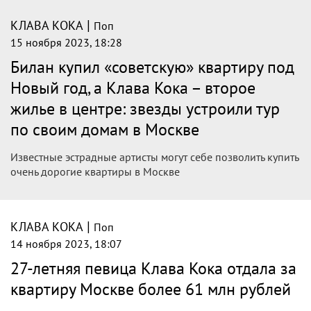
|
КЛАВА КОКА
Поп
22 ноября 2023, 14:05
Тимати не нужны золотые унитазы,
Клава Кока сильно изменилась, Лепс
обожает анекдоты: как уроженец
Удмуртии раскручивает звезд эстрады
Уже более 10 лет уроженец Глазова Павел Баженов
работает со звездами, шоуменами и блогерами – он
делает их популярными! Мужчина дружит с Тимати,
смеется над анекдотами Григория Лепса и следит, как
развивается история Клавы Коки.
|
КЛАВА КОКА
Поп
16 ноября 2023, 12:42
Клава Кока поделилась горячим фото