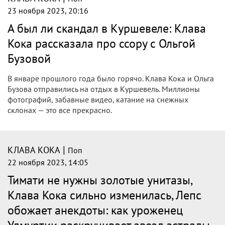
«Моменты счастья»: Клава Кока
опубликовала фото с возлюбленным с
Мальдив
Певица Клава Кока разместила на своей странице в
социальной сети новые снимки. На фото артистка
запечатлена вместе с возлюбленным &mdash; 25-летним
тиктокером Александром Повериным.
|
КЛАВА КОКА
Поп
24 ноября 2023, 01:55
Певица Клава Кока опубликовала
страстные фото со своим женихом
Певица Клава Кока опубликовала серию фотографий со
своим женихом, тиктокером Александром Повериным,
описав их, как “моменты счастья”, сообщает “e1.ru“.