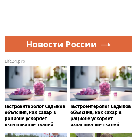
физкультурника
Кажетта Ахметжанова:
Гастроэнтеролог Садыков
как пригласить добрых
объяснил, как амброзия
духов в новый дом
может влиять на ЖКТ
Все города России от А до Я
Moscow.media