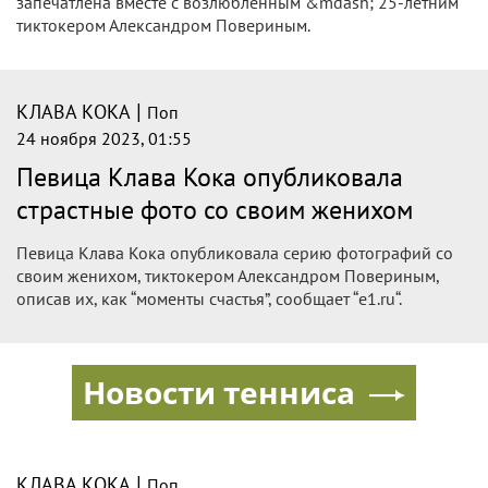
на фото с возлюбленным
Российская певица Клава Кока (настоящее имя — Клавдия
Высокова) показала фигуру в откровенном наряде
на новом фото с возлюбленным Александром Повериным.
|
КЛАВА КОКА
Поп
24 ноября 2023, 09:21
Клава Кока показала, как провела
время с возлюбленным Повериным
Российская певица встречается с блогером Александром
Повериным уже более пяти месяцев.
|
КЛАВА КОКА
Поп
24 ноября 2023, 05:03