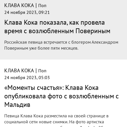
|
КЛАВА КОКА
Поп
24 ноября 2023, 11:20
Моменты счастья: Клава Кока отметила
пять месяцев отношений с крымским
бойфрендом
Уже несколько месяцев миллионы россиян наблюдают за
романом известной певицы Клавы Коки и ее бойфренда
из Крыма Александра Поверина. Свою любовь артистка
нашла на проекте «Сердце Клавы» в эфире телеканала
«Пятница!». Надо сказать...
|
КЛАВА КОКА
Поп
24 ноября 2023, 09:39
Клава Кока показала фигуру в бикини