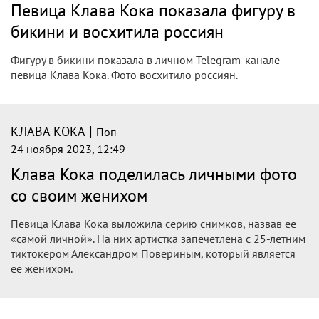
26 ноября 2023, 11:19
Клава Кока поделилась танцевальным
видео с возлюбленным
Клава Кока вот уже несколько месяцев счастлива с
Александром Повериным, которого встретила на шоу
«Сердце Клавы». Пара регулярно делится с подписчиками
совместными фото и видео.
|
КЛАВА КОКА
Поп
25 ноября 2023, 23:58
Клава Кока рискнула ради шоу в честь
Свердловской области в Москве. Фото,
видео
Клава Кока (Клавдия Высокова) и Сергей Бобунец