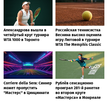
Bigpot.news
Во ФСИН опровергли
Рома слышит. Теперь ему
слухи о давлении на
нужно научиться
Шурыгину в СИЗО
понимать речь
Музыка, частоты и вода -
В Томской области
научный комментарий
продолжаются
Алексея Горшкова
мероприятия