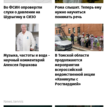
Гастроэнтеролог Садыков
Гастроэнтеролог Садыков
объяснил, как сахар в
объяснил, как сахар в
рационе ускоряет
рационе ускоряет
изнашивание тканей
изнашивание тканей
Полевой сезон все ближе
«Лето с Интеграцией»
к завершению
продолжается в августе —
заключительный месяц
программы