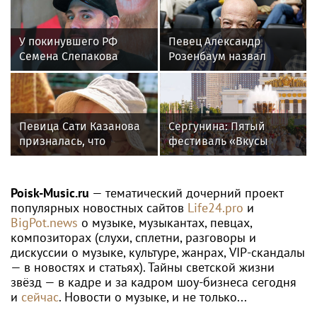
У покинувшего РФ
Певец Александр
Семена Слепакова
Розенбаум назвал
нашли еще две
Любовь Орлову
квартиры в Москве
настоящей звездой
Певица Сати Казанова
Сергунина: Пятый
призналась, что
фестиваль «Вкусы
назвала дочь в честь
России» пройдет в
индуистской богини
Москве 13–23 августа
Poisk-Music.ru
— тематический дочерний проект
популярных новостных сайтов
Life24.pro
и
BigPot.news
о музыке, музыкантах, певцах,
композиторах (слухи, сплетни, разговоры и
дискуссии о музыке, культуре, жанрах, VIP-скандалы
— в новостях и статьях). Тайны светской жизни
звёзд — в кадре и за кадром шоу-бизнеса сегодня
и
сейчас
. Новости о музыке, и не только...