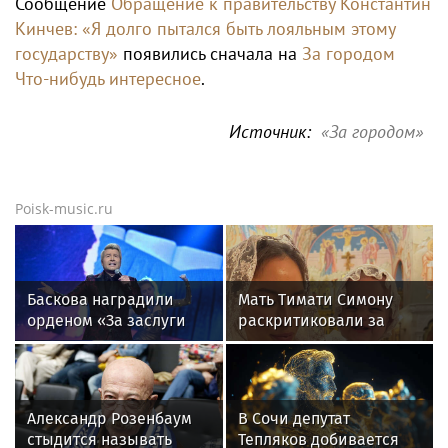
Сообщение
Обращение к правительству Константин
Кинчев: «Я долго пытался быть лояльным этому
государству»
появились сначала на
За городом
Что-нибудь интересное
.
Источник:
«За городом»
Poisk-music.ru
Баскова наградили
Мать Тимати Симону
орденом «За заслуги
раскритиковали за
перед отечеством»
неудачные фото
IV степени
возлюбленной сына
Валентины
Александр Розенбаум
В Сочи депутат
стыдится называть
Тепляков добивается