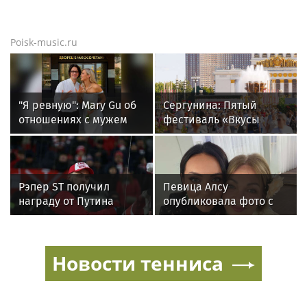
Poisk-music.ru
"Я ревную": Mary Gu об
Сергунина: Пятый
отношениях с мужем
фестиваль «Вкусы
России» пройдет в
Москве 13–23 августа
Рэпер ST получил
Певица Алсу
награду от Путина
опубликовала фото с
матерью в день ее
рождения
Новости тенниса