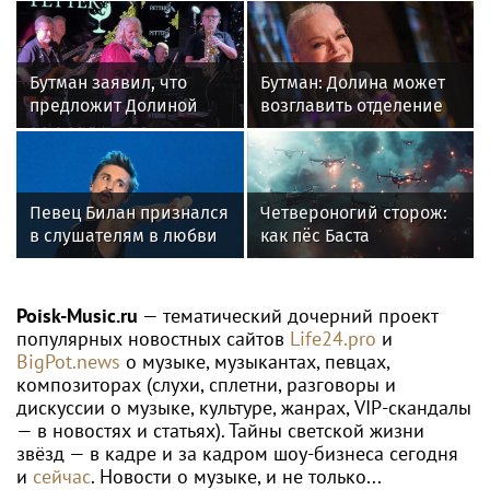
Бутман заявил, что
Бутман: Долина может
предложит Долиной
возглавить отделение
кафедру в будущем
вокала в первом в РФ
джазовом вузе
джазовом вузе
Певец Билан признался
Четвероногий сторож:
в слушателям в любви
как пёс Баста
после критики
предупреждает бойцов
о дронах ВСУ
Poisk-Music.ru
— тематический дочерний проект
популярных новостных сайтов
Life24.pro
и
BigPot.news
о музыке, музыкантах, певцах,
композиторах (слухи, сплетни, разговоры и
дискуссии о музыке, культуре, жанрах, VIP-скандалы
— в новостях и статьях). Тайны светской жизни
звёзд — в кадре и за кадром шоу-бизнеса сегодня
и
сейчас
. Новости о музыке, и не только...