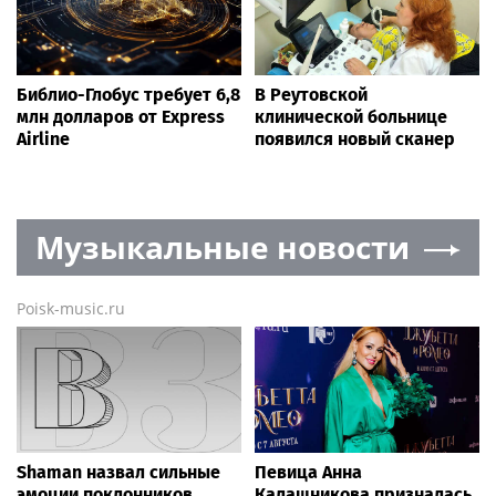
Библио-Глобус требует 6,8
В Реутовской
млн долларов от Express
клинической больнице
Airline
появился новый сканер
Музыкальные новости
Poisk-music.ru
Shaman назвал сильные
Певица Анна
эмоции поклонников
Калашникова призналась,