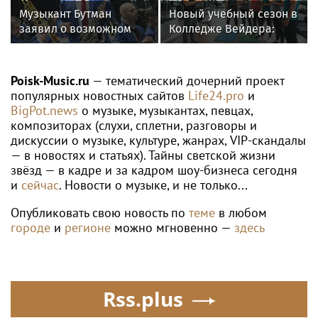
Музыкант Бутман
Новый учебный сезон в
заявил о возможном
Колледже Вейдера:
появлении первого в
стартовали очные
России джазового вуза
программы подготовки
фитнес-тренеров и
Poisk-Music.ru
— тематический дочерний проект
специалистов
популярных новостных сайтов
Life24.pro
и
индустрии здоровья
BigPot.news
о музыке, музыкантах, певцах,
композиторах (слухи, сплетни, разговоры и
дискуссии о музыке, культуре, жанрах, VIP-скандалы
— в новостях и статьях). Тайны светской жизни
звёзд — в кадре и за кадром шоу-бизнеса сегодня
и
сейчас
. Новости о музыке, и не только...
Опубликовать свою новость по
теме
в любом
городе
и
регионе
можно мгновенно —
здесь
Rss.plus