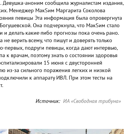
я. Девушка-аноним сообщила журналистам издания,
гких. Менеджер МакSим Маргарита Соколова
ояния певицы Эта информация была опровергнута
огушевской. Она подчеркнула, что МакSим стало
и и делать какие-либо прогнозы пока очень рано.
 не верить всему, что пишут и доверять только
о-первых, подруги певицы, когда дают интервью,
па к врачам, поэтому знать о состоянии здоровья
оспитализировали 15 июня с двусторонней
лю из-за сильного поражения легких и низкой
подключили к аппарату ИВЛ. При этом тесты на
т.
Источник:
ИА «Свободная трибуна»