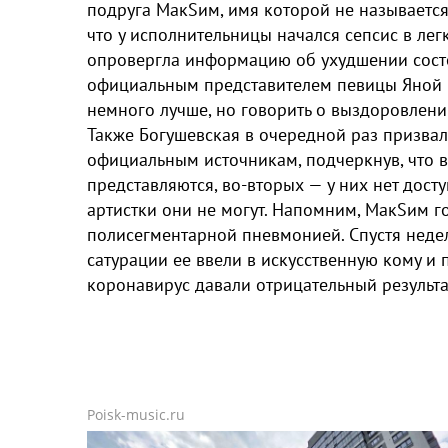
подруга МакSим, имя которой не называетс
что у исполнительницы начался сепсис в ле
опровергла информацию об ухудшении сост
официальным представителем певицы Яной Б
немного лучше, но говорить о выздоровлени
Также Богушевская в очередной раз призвала
официальным источникам, подчеркнув, что в
представляются, во-вторых — у них нет досту
артистки они не могут. Напомним, МакSим г
полисегментарной пневмонией. Спустя неде
сатурации ее ввели в искусственную кому и 
коронавирус давали отрицательный результа
Poisk-music.ru