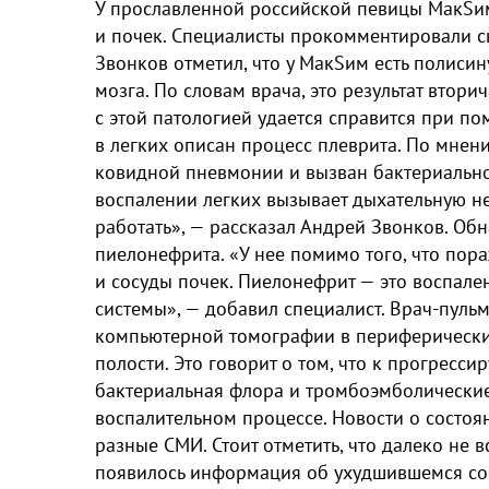
У прославленной российской певицы МакSи
и почек. Специалисты прокомментировали с
Звонков отметил, что у МакSим есть полиси
мозга. По словам врача, это результат втор
с этой патологией удается справится при по
в легких описан процесс плеврита. По мнен
ковидной пневмонии и вызван бактериально
воспалении легких вызывает дыхательную нед
работать», — рассказал Андрей Звонков. О
пиелонефрита. «У нее помимо того, что пор
и сосуды почек. Пиелонефрит — это воспале
системы», — добавил специалист. Врач-пульм
компьютерной томографии в периферически
полости. Это говорит о том, что к прогрес
бактериальная флора и тромбоэмболические 
воспалительном процессе. Новости о состоя
разные СМИ. Стоит отметить, что далеко не 
появилось информация об ухудшившемся сос