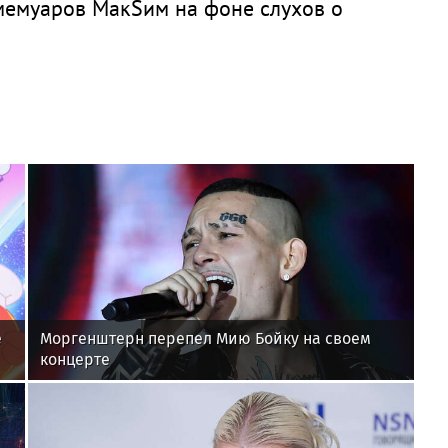
мемуаров МакSим на фоне слухов о
е
Моргенштерн перепел Мию Бойку на своем
концерте