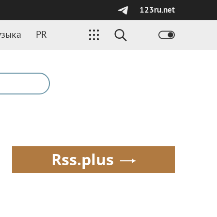
123ru.net
зыка
PR
Rss.plus