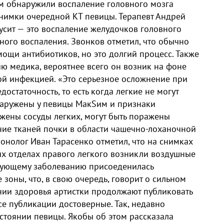
м обнаружили воспаление головного мозга
нимки очередной КТ певицы. Терапевт Андрей
нусит — это воспаление желудочков головного
ичного воспаления. Звонков отметил, что обычно
мощи антибиотиков, но это долгий процесс. Также
ию медика, вероятнее всего он возник на фоне
й инфекцией. «Это серьезное осложнение при
остаточность, то есть когда легкие не могут
бнаружены у певицы МакSим и признаки
ажены сосуды легких, могут быть поражены
ние тканей почки в области чашечно-лоханочной
онолог Иван Тарасенко отметил, что на снимках
х отделах правого легкого возникли воздушные
сирующему заболеванию присоеденилась
зоны, что, в свою очередь, говорит о сильном
нии здоровья артистки продолжают публиковать
все публикации достоверные. Так, недавно
тоянии певицы. Якобы об этом рассказала