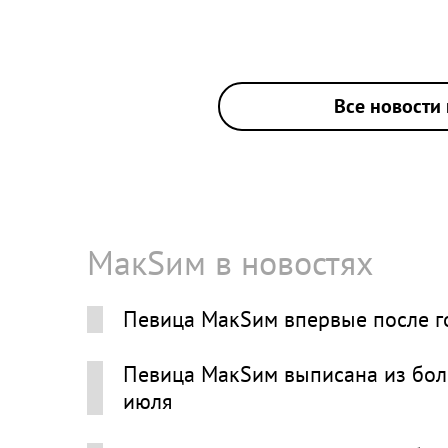
Все новости 
МакSим в новостях
Певица МакSим впервые после г
Певица МакSим выписана из боль
июля