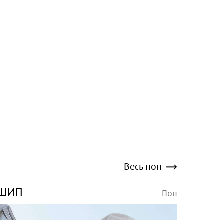
Весь поп
ШИП
Поп