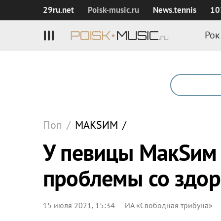
29ru.net
Poisk‑music.ru
News.tennis
10
Рок
Поп
/
МАКSИМ
/
У певицы МакSим
проблемы со здо
15 июля 2021, 15:34
ИА «Свободная трибуна»