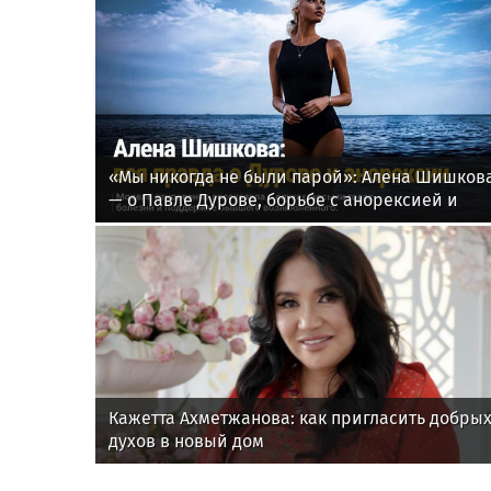
«Мы никогда не были парой»: Алена Шишков
— о Павле Дурове, борьбе с анорексией и
помощи Тимати
Кажетта Ахметжанова: как пригласить добры
духов в новый дом