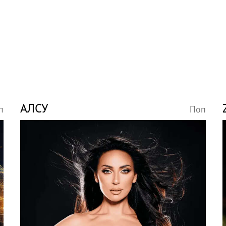
АЛСУ
п
Поп