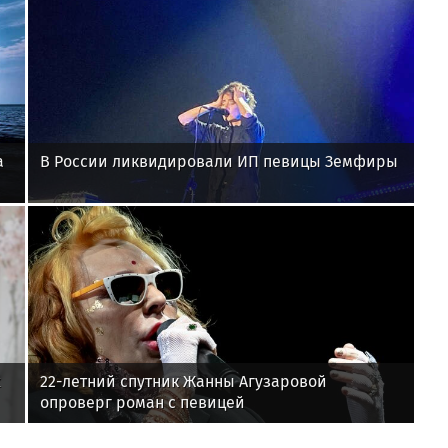
а
В России ликвидировали ИП певицы Земфиры
х
22-летний спутник Жанны Агузаровой
опроверг роман с певицей