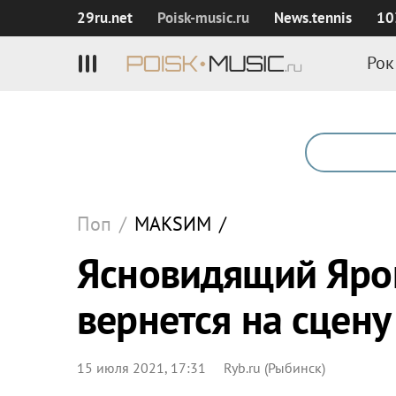
29ru.net
Poisk‑music.ru
News.tennis
10
Рок
Поп
/
МАКSИМ
/
Ясновидящий Яро
вернется на сцену
15 июля 2021, 17:31
Ryb.ru (Рыбинск)