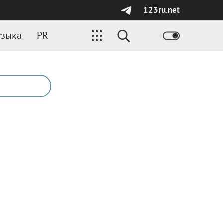
123ru.net
зыка
PR