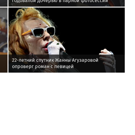
годовалой дочерью в парной фотосессии
22-летний спутник Жанны Агузаровой
опроверг роман с певицей