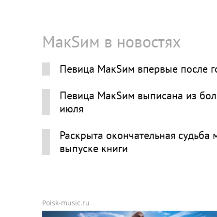
МакSим в новостях
Певица МакSим впервые после г
Певица МакSим выписана из боль
июля
Раскрыта окончательная судьба 
выпуске книги
Poisk-music.ru