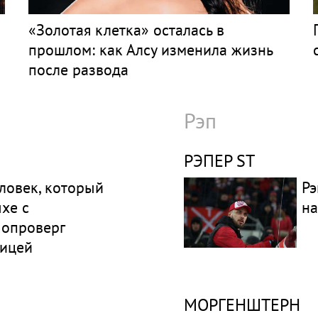
«Золотая клетка» осталась в
прошлом: как Алсу изменила жизнь
после развода
Рэп
РЭПЕР ST
ловек, который
Рэ
хе с
на
 опроверг
вицей
МОРГЕНШТЕРН