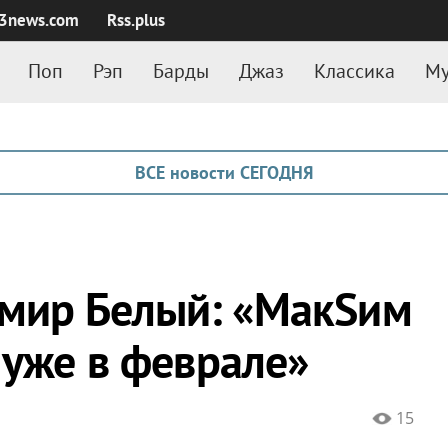
3news.com
Rss.plus
Поп
Рэп
Барды
Джаз
Классика
Му
ВСЕ новости СЕГОДНЯ
мир Белый: «МакSим
 уже в феврале»
15