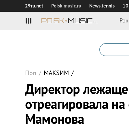
29ru.net
Poisk‑music.ru
News.tennis
10
Рок
Поп
/
МАКSИМ
/
Директор лежаще
отреагировала на
Мамонова