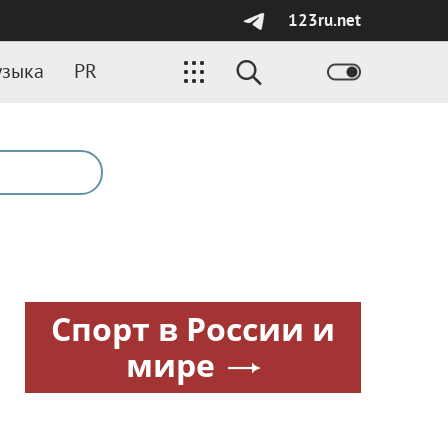
123ru.net
зыка
PR
Спорт в России и
мире