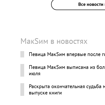
Все новости 
МакSим в новостях
Певица МакSим впервые после г
Певица МакSим выписана из боль
июля
Раскрыта окончательная судьба 
выпуске книги