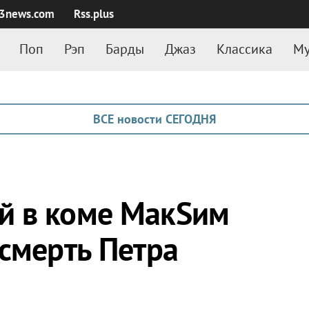
3news.com
Rss.plus
Поп
Рэп
Барды
Джаз
Классика
Му
ВСЕ новости СЕГОДНЯ
й в коме МакSим
 смерть Петра