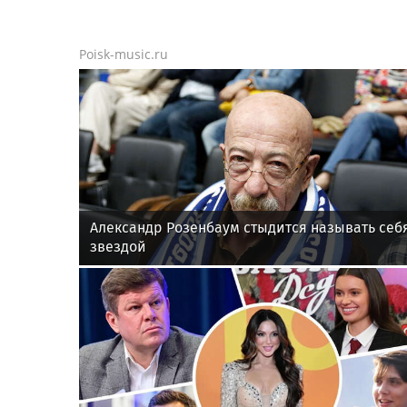
Poisk-music.ru
Александр Розенбаум стыдится называть себ
звездой