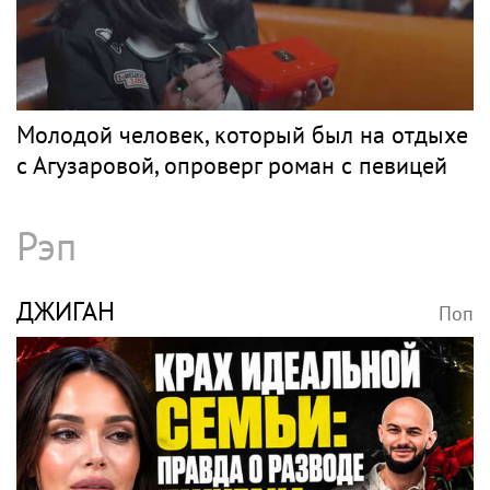
Рок
КИНЧЕВ
Поп
фанаты Константина Кинчева
АГУЗАРОВА
Поп