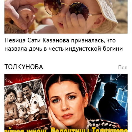
«Скучаю!»: Анна Нетребко трогательно
отреагировала на отъезд 17-летнего сына
в Данию
Музыка
ПЕВИЦА
Поп