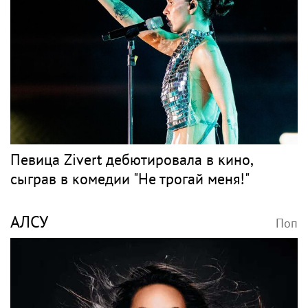
фестиваль «Вкусы
отмена брачного
России» пройдет в
контракта и новые
Москве 13–23 августа
слухи: как живет
Джиган после развода с
Оксаной Самойловой
Волочкова рассказала,
Певица Сати Казанова
что стала реже
призналась, что
показывать шпагаты
назвала дочь в честь
из-за операции на ноге
индуистской богини
Спорт в России и
мире