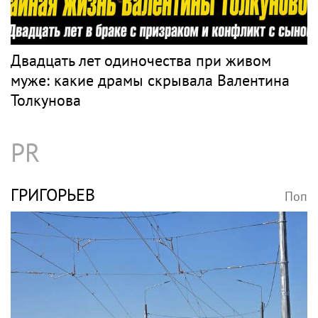
Певица Сати Казанова призналась, что
назвала дочь в честь индуистской богини
ТОЛКУНОВА
Поп