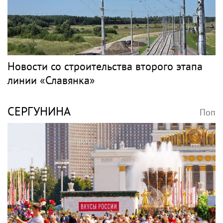
Двадцать лет одиночества при живом
муже: какие драмы скрывала Валентина
Толкунова
PR
ГРИГОРЬЕВ
Поп