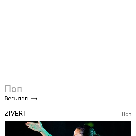
госпитализации вышла на сцену
Певица МакSим выписана из
больницы и уже готовится к концерту
30 июля
Раскрыта окончательная судьба
мемуаров МакSим на фоне слухов о
выпуске книги
Poisk-music.ru
Сергунина: Пятый
Раздел имущества,