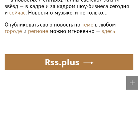
Российская теннисистка Веснина
высоко оценила игру Лютовой в
турнире WTA The Memphis Classic
Poisk-music.ru
Южнокорейский
Балерина Волочкова
исполнитель песен Цоя
заявила, что не состоит
Сон Вон Соп захотел
в отношениях с
провести отпуск в
молодым журналистом
России
Мать Тимати Симону
Раздел имущества,
раскритиковали за
отмена брачного