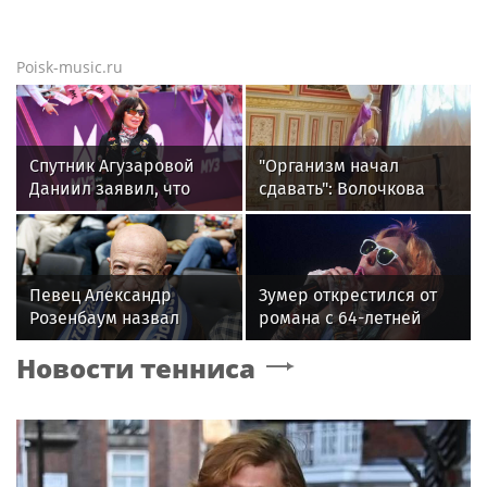
Poisk-music.ru
Спутник Агузаровой
"Организм начал
Даниил заявил, что
сдавать": Волочкова
решал рабочие
раскрыла причину
вопросы с певицей в
отсутствия фотографий
отеле
со шпагатами
Певец Александр
Зумер открестился от
Розенбаум назвал
романа с 64-летней
Любовь Орлову
Жанной Агузаровой
Новости тенниса
настоящей звездой