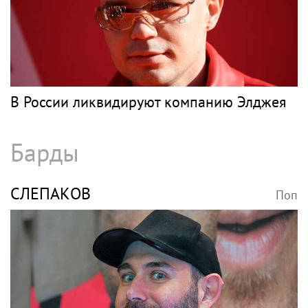
ДЖИГАН
Поп
Раздел имущества, отмена брачного
контракта и новые слухи: как живет
Джиган после развода с Оксаной
Самойловой