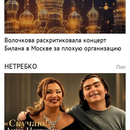
Певец Александр Розенбаум назвал
Любовь Орлову настоящей звездой
Классика
ВОЛОЧКОВА