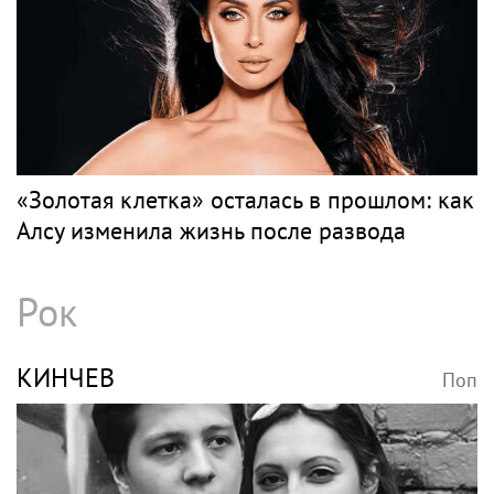
Поп
Весь поп
ZIVERT
Поп
Певица Zivert дебютировала в кино,
сыграв в комедии "Не трогай меня!"