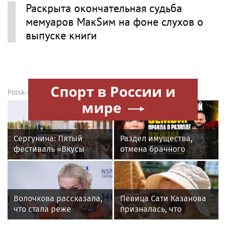
МакSим в новостях
Певица МакSим впервые после