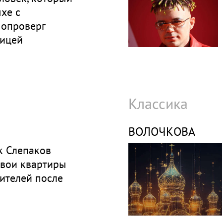
хе с
 опроверг
вицей
Классика
ВОЛОЧКОВА
к Слепаков
свои квартиры
ителей после