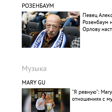
РОЗЕНБАУМ
Певец Алек
Розенбаум 
Орлову нас
Музыка
MARY GU
"Я ревную": Mar
отношениях с м