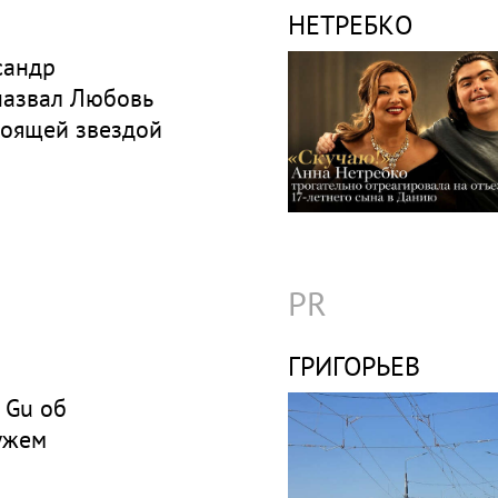
НЕТРЕБКО
сандр
назвал Любовь
тоящей звездой
PR
ГРИГОРЬЕВ
y Gu об
ужем