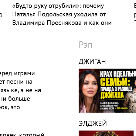
«Будто руку отрубили»: почему
д
Наталья Подольская уходила от
Владимира Преснякова и как они
живут сейчас
Рэп
ДЖИГАН
еред играми
т песни на
языке, а не на
Они больше
ок, это
средоточиться.
ЭЛДЖЕЙ
nkin Park»
ловек, который