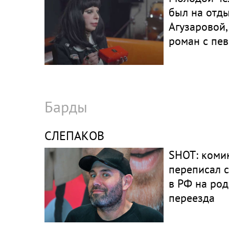
был на отды
Агузаровой,
роман с пе
Барды
СЛЕПАКОВ
SHOT: коми
переписал 
в РФ на род
переезда