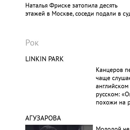
Наталья Фриске затопила десять
этажей в Москве, соседи подали в су
Рок
LINKIN PARK
Канцеров п
чаще слушае
английском 
русском: «
похожи на р
помогает со
АГУЗАРОВА
Нравится Li
Молодой че