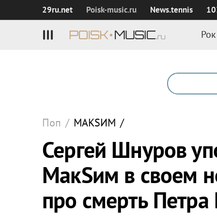
29ru.net
Poisk‑music.ru
News.tennis
10
Рок
Поп
/
МАКSИМ
/
Сергей Шнуров уп
МакSим в своем н
про смерть Петра