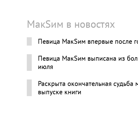
МакSим в новостях
Певица МакSим впервые после г
Певица МакSим выписана из боль
июля
Раскрыта окончательная судьба 
выпуске книги