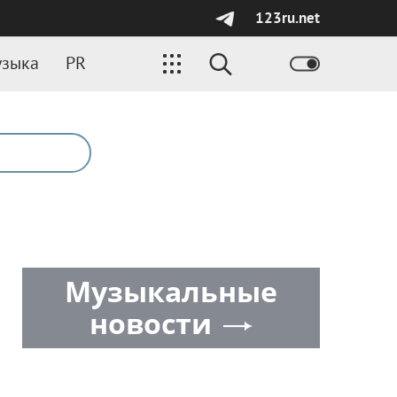
123ru.net
зыка
PR
Музыкальные
новости