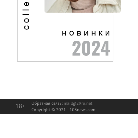
Обратная связь:
mail@29ru.net
18+
Copyright © 2021–
103news.com