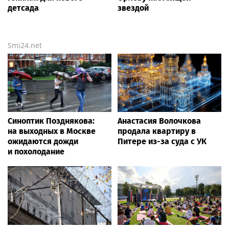
детсада
звездой
Smi24.net
Синоптик Позднякова:
Анастасия Волочкова
на выходных в Москве
продала квартиру в
ожидаются дожди
Питере из-за суда с УК
и похолодание