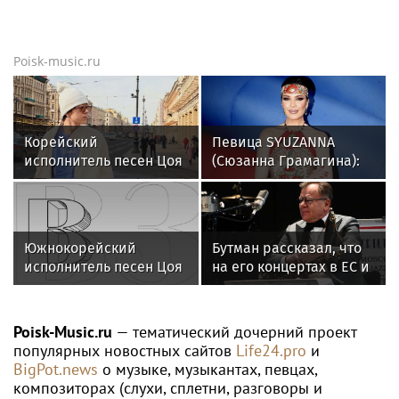
Poisk-music.ru
Корейский
Певица SYUZANNA
исполнитель песен Цоя
(Сюзанна Грамагина):
Сон Вон Соп захотел
как перестать
пожить в Нижнем
волноваться и начать
Новгороде
говорить спокойно
Южнокорейский
Бутман рассказал, что
исполнитель песен Цоя
на его концертах в ЕС и
Сон Вон Соп захотел
США протестовали
провести отпуск в
проплаченные люди
России
Poisk-Music.ru
— тематический дочерний проект
популярных новостных сайтов
Life24.pro
и
BigPot.news
о музыке, музыкантах, певцах,
композиторах (слухи, сплетни, разговоры и