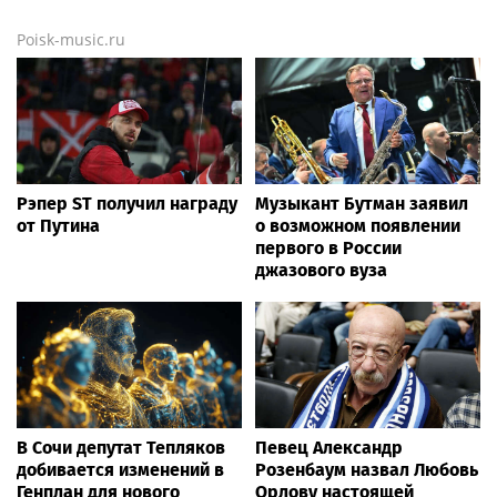
Poisk-music.ru
Рэпер ST получил награду
Музыкант Бутман заявил
от Путина
о возможном появлении
первого в России
джазового вуза
В Сочи депутат Тепляков
Певец Александр
добивается изменений в
Розенбаум назвал Любовь
Генплан для нового
Орлову настоящей