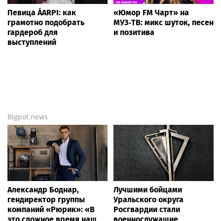
Певица ÁARPI: как
«Юмор FM Чарт» на
грамотно подобрать
МУЗ‑ТВ: микс шуток, песен
гардероб для
и позитива
выступлений
Bigpot.news
Александр Боднар,
Лучшими бойцами
гендиректор группы
Уральского округа
компаний «Рюрик»: «В
Росгвардии стали
это сложное время наш
военнослужащие