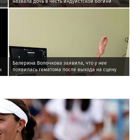
назвала дочь в честь индуистской богини
Балерина Волочкова заявила, что у нее
к
появилась гематома после выхода на сцену