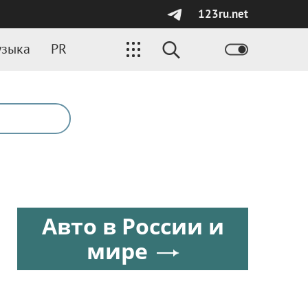
123ru.net
зыка
PR
Авто в России и
мире