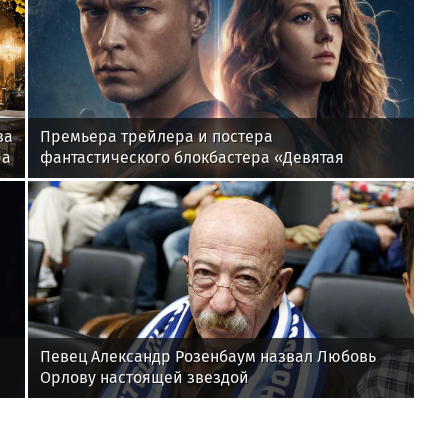
за
Премьера трейлера и постера
ра
фантастического блокбастера «Девятая
планета»
Певец Александр Розенбаум назвал Любовь
Орлову настоящей звездой