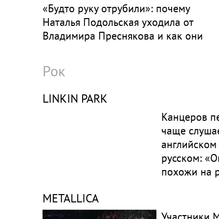
«Будто руку отрубили»: почему
Наталья Подольская уходила от
Владимира Преснякова и как они
живут сейчас
Рок
LINKIN PARK
Канцеров п
чаще слушае
английском 
русском: «
похожи на р
помогает со
METALLICA
Нравится Li
Участники M