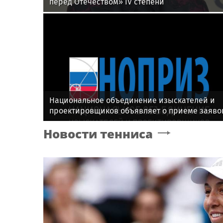
перед Отечеством» IV степени
Национальное объединение изыскателей и
проектировщиков объявляет о приеме заяво
на XI Международный профессиональный
Новости тенниса
конкурс НОПРИЗ на лучший проект