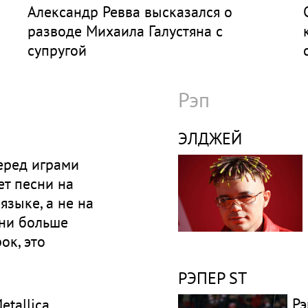
Александр Ревва высказался о
разводе Михаила Галустяна с
супругой
Рэп
ЭЛДЖЕЙ
еред играми
т песни на
языке, а не на
Они больше
ок, это
средоточиться.
РЭПЕР ST
nkin Park»
Рэ
etallica