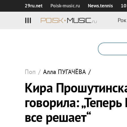
29ru.net
Poisk‑music.ru
News.tennis
10
Рок
Поп
/
Алла
ПУГАЧЁВА
/
Кира Прошутинска
говорила: „Теперь 
все решает“