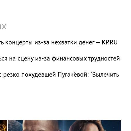
ях
ь концерты из-за нехватки денег — KP.RU
ься на сцену из-за финансовых трудностей
с резко похудевшей Пугачёвой: "Вылечить