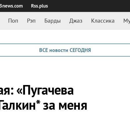
3news.com
Rss.plus
Поп
Рэп
Барды
Джаз
Классика
Му
ВСЕ новости СЕГОДНЯ
я: «Пугачева
Галкин* за меня