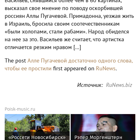
Васильев, снявшийся более чем в 60 картинах,
высказал свое мнение по поводу оскорбившей
россиян Аллы Пугачевой. Примадонна, уезжая жить
в Израиль, бросила своим соотечественникам
«были холопами, стали рабами». Народ обиделся
на нее за это. Васильев же считает, что артистка
отличается резким нравом […]
The post
Алле Пугачевой достаточно одного слова,
чтобы ее простили
first appeared on
RuNews
.
Источник:
RuNews.biz
Poisk-music.ru
«Россети Новосибирск»
Рэпер Моргенштерн