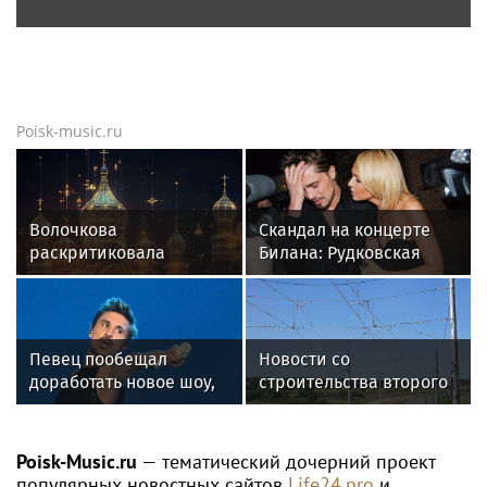
Poisk-music.ru
Волочкова
Скандал на концерте
раскритиковала
Билана: Рудковская
концерт Билана в
прокомментировала и
Москве за плохую
в Сети "взорвались"
организацию
Певец пообещал
Новости со
доработать новое шоу,
строительства второго
подвергнутое критике
этапа линии
«Славянка»
Poisk-Music.ru
— тематический дочерний проект
популярных новостных сайтов
Life24.pro
и