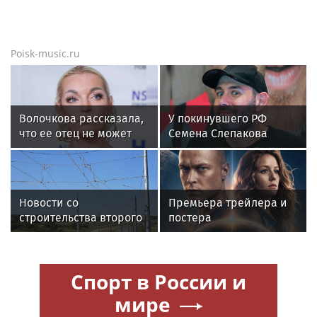
Poisk-music.ru
Волочкова рассказала,
У покинувшего РФ
что ее отец не может
Семена Слепакова
восстановиться после
нашли еще две
инсульта
квартиры в Москве
Новости со
Премьера трейлера и
строительства второго
постера
этапа линии
фантастического
«Славянка»
блокбастера «Девятая
планета»
Спорт в России и
мире