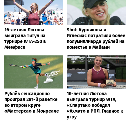
16-летняя Лютова
Shot: Курникова и
выиграла титул на
Иглесиас потратили более
турнире WTA-250 в
полумиллиарда рублей на
Мемфисе
поместье в Майами
Рублёв сенсационно
16-летняя Лютова
проиграл 281-й ракетке
выиграла турнир WTA,
во втором круге
«Спартак» победил
«Мастерса» в Монреале
«Ахмат» в РПЛ. Главное к
утру