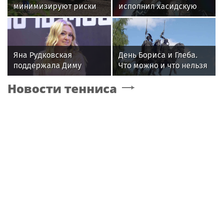
минимизируют риски
исполнил хасидскую
повреждений ЛЭП за
молитву на концерте в
счет масштабной
Хайфе
расчистки просек
Яна Рудковская
День Бориса и Глеба.
поддержала Диму
Что можно и что нельзя
Билана после скандала
делать 6 августа 2026
Новости тенниса
с высокой сценой
года