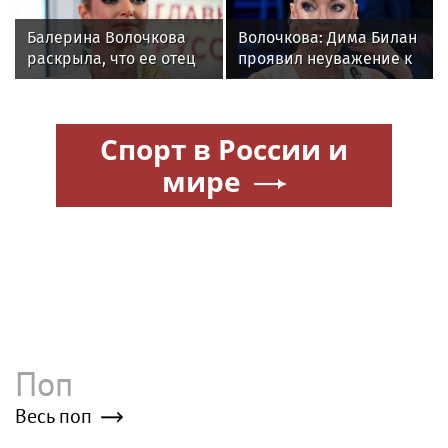
другом
вейпов
Балерина Волочкова
Волочкова: Дима Билан
раскрыла, что ее отец
проявил неуважение к
не может
зрителям на своем
восстановиться после
концерте в Москве
инсульта
Спорт в России и
мире
Поп
Весь поп