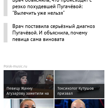
резко похудевшей Пугачёвой:
"Вылечить уже нельзя"
Врач поставила серьёзный диагноз
Пугачёвой. И объяснила, почему
певица сама виновата
Poisk-music.ru
Певицу Жанну
Токсиколог Кутушов
Агузарову заметили на
призвал
отдыхе в загородном
законодательно
отеле с 22-летним
запретить продажу