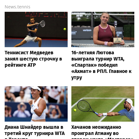
News.tennis
Теннисист Медведев
16-летняя Лютова
занял шестую строчку в
выиграла турнир WTA,
рейтинге ATP
«Спартак» победил
«Ахмат» в РПЛ. Главное к
утру
Диана Шнайдер вышла в
Хачанов неожиданно
третий круг турнира WTA
проиграл Атману во