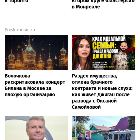
в Торонто
втором круге «Мастерса»
в Монреале
Poisk-music.ru
Волочкова
Раздел имущества,
раскритиковала концерт
отмена брачного
Билана в Москве за
контракта и новые слухи:
плохую организацию
как живет Джиган после
развода с Оксаной
Самойловой