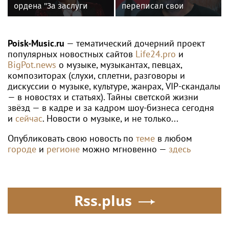
ордена "За заслуги
переписал свои
перед Отечеством" IV
квартиры в РФ на
степени
родителей после
переезда
Poisk-Music.ru
— тематический дочерний проект
популярных новостных сайтов
Life24.pro
и
BigPot.news
о музыке, музыкантах, певцах,
композиторах (слухи, сплетни, разговоры и
дискуссии о музыке, культуре, жанрах, VIP-скандалы
— в новостях и статьях). Тайны светской жизни
звёзд — в кадре и за кадром шоу-бизнеса сегодня
и
сейчас
. Новости о музыке, и не только...
Опубликовать свою новость по
теме
в любом
городе
и
регионе
можно мгновенно —
здесь
Rss.plus