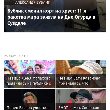
АЛЕКСАНДР БУБЛИК
Бублик сменил корт на хруст: 11-я
ракетка мира зажгла на Дне Огурца в
Суздале
Poisk-music.ru
Певица Женя Малахова
Певица Сати Казанова
появилась на публике с
призналась, что
дочерью
назвала дочь в честь
индуистской богини
Певец Басков удостоен
SHOT: комик Слепаков