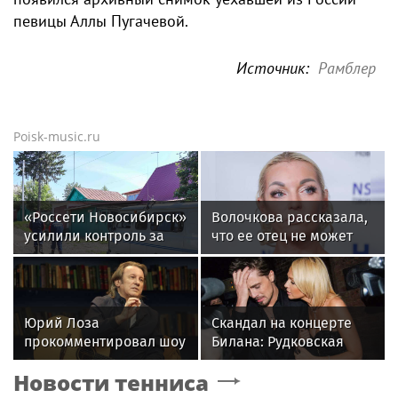
певицы Аллы Пугачевой.
Источник:
Рамблер
Poisk-music.ru
«Россети Новосибирск»
Волочкова рассказала,
усилили контроль за
что ее отец не может
незаконными
восстановиться после
подвесами ВОЛС: охват
инсульта
проверок вырос в 1,5
раза
Юрий Лоза
Скандал на концерте
прокомментировал шоу
Билана: Рудковская
Димы Билана словами
прокомментировала и
Новости тенниса
«понты дороже денег»
в Сети "взорвались"