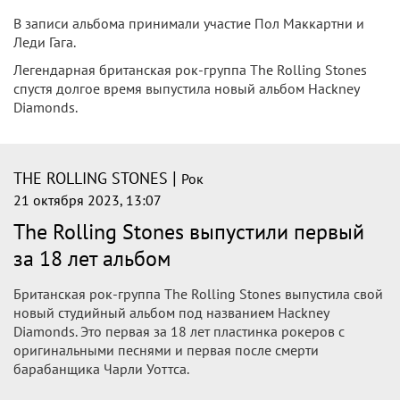
Diamonds» от The Rolling Stones
Свершилось! Конец октября ознаменовался выходом 24
по счёту и первого за 18 лет (с даты выпуска последней
пластинки с собственным материалом роллингов «A Bigger
Bang» в 2005 году) альбома под названием «Hackney
Diamonds»!
|
THE ROLLING STONES
Рок
22 октября 2023, 18:38
The Rolling Stones - Hackney Diamonds
(2023)
Согласно одному анекдоту, древнейший из известных
человечеству музыкальных инструментов — костяная
флейта из пещеры на юго-западе Германии— был забыт
там Китом Ричардсом (Keith Richards) во время ранних
гастролей The Rolling Stones.