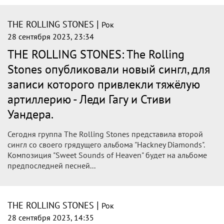
гитарное мастерство. Об этом гитарист сообщил в
интервью для “ВВС”.
|
THE ROLLING STONES
Рок
29 сентября 2023, 14:48
The Rolling Stones выпустили трек
вместе с Леди Гагой и Стиви Вандером
Культовая рок-группа The Rolling Stones выпустила песню
Sweet Sounds of Heaven из своего будущего альбома
Hackney Dia...
|
THE ROLLING STONES
Рок
29 сентября 2023, 11:00
Над дизайном нового альбома The