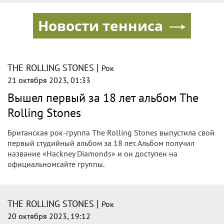
|
THE ROLLING STONES
Рок
22 октября 2023, 14:44
The Rolling Stones выпустили первый
за 18 лет альбом Hackney Diamonds
В записи альбома принимали участие Пол Маккартни и
Леди Гага.
Легендарная британская рок-группа The Rolling Stones
спустя долгое время выпустила новый альбом Hackney
Diamonds.
|
THE ROLLING STONES
Рок
21 октября 2023, 13:07
The Rolling Stones выпустили первый