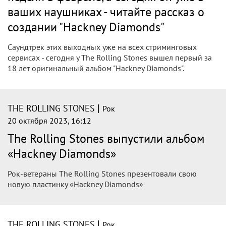
первый студийный альбом за 18 лет. Альбом получил
название «Hackney Diamonds» и он доступен на
официальномсайте группы.
|
THE ROLLING STONES
Рок
20 октября 2023, 19:12
The Rolling Stones выпустил новый
студийный альбом, получивший
название Hackney Diamonds (видео
недоступно, видимо, плохи дела у
кентов)
The Rolling Stones выпустила новый студийный альбом,
получивший название Hackney Diamonds.
Первый за 18 лет диск группы с оригинальными песнями...