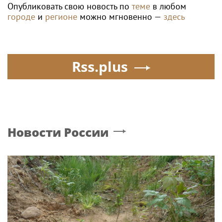
турнира WTA в Торонто
Poisk-music.ru
Рэпер Моргенштерн
Гузеева обратилась к
исполнил на концерте
Киркорову с просьбой о
песню Мии Бойки
помощи собакам в
"Базовый минимум"
Болгарии
Жанна Агузарова
В России ликвидируют
появилась на отдыхе
компанию Элджея
с 22-летним
фотографом
Poisk-Music.ru
— тематический дочерний проект