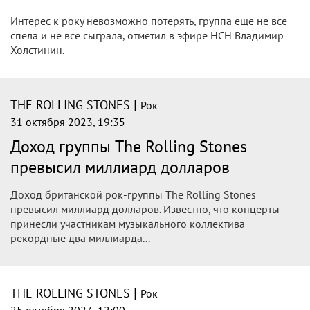
connection between The Rolling Stones
and Goddess Kali
Mick Jagger is in India after more than a decade. He has spilt
the beans on the strong connection of The Rolling Stones
with Indian Goddess Kali.
|
THE ROLLING STONES
Рок
2 ноября 2023, 12:22
Гитарист Владимир Холстинин сравнил
«Арию» с The Rolling Stones
Один из основателей группы «Ария», гитарист Владимир
Холстинин в беседе с ИА НСН сравнил музыкальную
группу с The Rolling Stones. По его словам, музыканты
этого коллектива на сцене более 50 лет, значит и у них
еще все впереди.