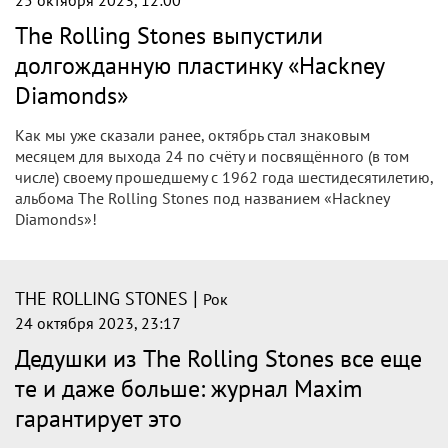
|
THE ROLLING STONES
Рок
2 ноября 2023, 10:30
«Тоже так можем!»: Основатель «Арии»
Холстинин сравнил группу с The Rolling
Stones
Интерес к року невозможно потерять, группа еще не все
спела и не все сыграла, отметил в эфире НСН Владимир
Холстинин.
|
THE ROLLING STONES
Рок
31 октября 2023, 19:35
Доход группы The Rolling Stones
превысил миллиард долларов