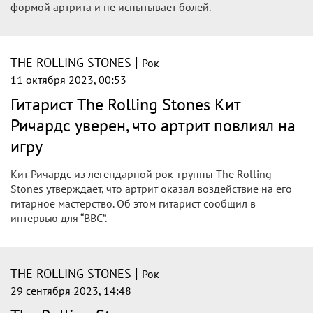
«Hackney Diamonds»
Рок-ветераны The Rolling Stones презентовали свою
новую пластинку «Hackney Diamonds»
|
THE ROLLING STONES
Рок
11 октября 2023, 23:11
Кит Ричардс поделился деталями
первого за 18 лет альбома «The Rolling
Stones»
Гитарист группы The Rolling Stones рассказал о будущем
альбоме в интервью на BBC Radio 4. Это первый альбом
группы за 18 лет, пишет издание Independent.
|
THE ROLLING STONES
Рок