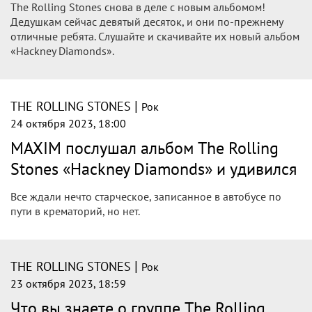
Доход британской рок-группы The Rolling Stones
превысил миллиард долларов. Известно, что концерты
принесли участникам музыкального коллектива
рекордные два миллиарда...
|
THE ROLLING STONES
Рок
25 октября 2023, 12:00
The Rolling Stones выпустили
долгожданную пластинку «Hackney
Diamonds»
Как мы уже сказали ранее, октябрь стал знаковым
месяцем для выхода 24 по счёту и посвящённого (в том
числе) своему прошедшему с 1962 года шестидесятилетию,
альбома The Rolling Stones под названием «Hackney
Diamonds»!