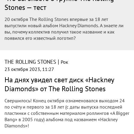
|
THE ROLLING STONES
Рок
24 октября 2023, 23:17
Дедушки из The Rolling Stones все еще
те и даже больше: журнал Maxim
гарантирует это
The Rolling Stones снова в деле с новым альбомом!
Дедушкам сейчас девятый десяток, и они по-прежнему
отличные ребята. Слушайте и скачивайте их новый альбом
«Hackney Diamonds».
|
THE ROLLING STONES
Рок
24 октября 2023, 18:00
MAXIM послушал альбом The Rolling
Stones «Hackney Diamonds» и удивился