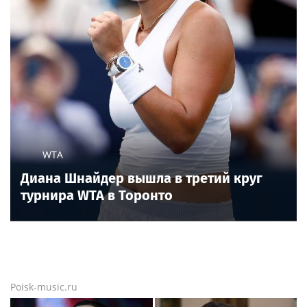
Рок-группа The Rolling Stones выпустит
трек с Леди Гагой и Стиви Уандером
Британская рок-группа The Rolling Stones презентует
совместный трек с певицей Леди Гагой и музыкантом
Стиви Уандером. Об этом сообщила «Национальная
служба новостей» со ссылкой на соцсети группы.
Еще новости
Новости тенниса
Новости тенниса