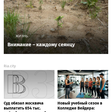
популярных новостных сайтов
Life24.pro
и
BigPot.news
о музыке, музыкантах, певцах,
композиторах (слухи, сплетни, разговоры и
дискуссии о музыке, культуре, жанрах, VIP-скандалы
— в новостях и статьях). Тайны светской жизни
звёзд — в кадре и за кадром шоу-бизнеса сегодня
и
сейчас
. Новости о музыке, и не только...
Опубликовать свою новость по
теме
в любом
городе
и
регионе
можно мгновенно —
здесь
Rss.plus
Новости России