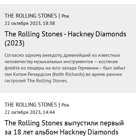
Все ждали нечто старческое, записанное в автобусе по
пути в крематорий, но нет.
|
THE ROLLING STONES
Рок
23 октября 2023, 18:59
Что вы знаете о группе The Rolling
Stones — тест
20 октября The Rolling Stones впервые за 18 лет
выпустили новый альбом Hackney Diamonds. А знаете ли
вы, почему коллектив получил такое название и как
появился его известный логотип?
|
THE ROLLING STONES
Рок
23 октября 2023, 11:27
На днях увидел свет диск «Hackney