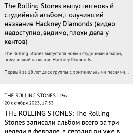
за 18 лет альбом
Британская рок-группа The Rolling Stones выпустила свой
новый студийный альбом под названием Hackney
Diamonds. Это первая за 18 лет пластинка рокеров с
оригинальными песнями и первая после смерти
барабанщика Чарли Уоттса.
Новости тенниса
|
THE ROLLING STONES
Рок
21 октября 2023, 01:33
Вышел первый за 18 лет альбом The
Rolling Stones
Британская рок-группа The Rolling Stones выпустила свой