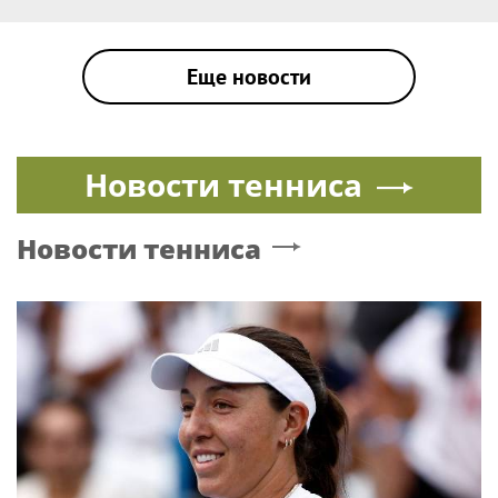
сингл со своего грядущего альбома "Hackney Diamonds".
Композиция "Sweet Sounds of Heaven" будет на альбоме
предпоследней песней...
|
THE ROLLING STONES
Рок
28 сентября 2023, 14:35
В ожидании «камнепада»: выходит
новый альбом The Rolling Stones
На конец октября намечен релиз пластинки The Rolling
Stones. Впервые за 18 лет студийный диск группы, Hackney
Diamonds, будет состоять исключительно из свежего
авторского материала.
|
THE ROLLING STONES
Рок
26 сентября 2023, 16:10