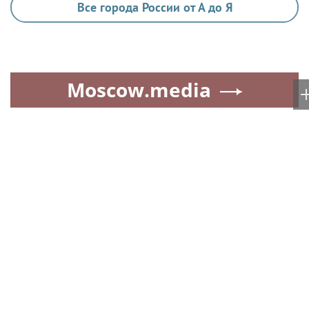
Суд обязал москвича
Новый учебный сезон в
выплатить 654 тыс.
Колледже Вейдера:
рублей за устроенный
стартовали очные
кошкой потоп
программы подготовки
фитнес-тренеров и
специалистов индустрии
здоровья
Сооснователь
Новый учебный сезон в
логопедической сети
Колледже Вейдера: