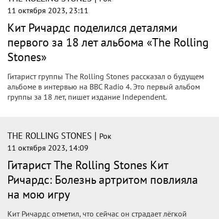
|
THE ROLLING STONES
Рок
20 октября 2023, 17:53
THE ROLLING STONES: The Rolling
Stones записали альбом всего за три
недели в феврале, а сегодня он уже в
ваших наушниках - читайте рассказ о
создании "Hackney Diamonds"
Саундтрек этих выходных уже на всех стриминговых
сервисах - сегодня у The Rolling Stones вышел первый за
18 лет оригинальный альбом "Hackney Diamonds".
|
THE ROLLING STONES
Рок
20 октября 2023, 16:12
The Rolling Stones выпустили альбом