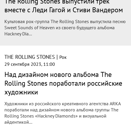
11 октября 2023, 14:09
Гитарист The Rolling Stones Кит
Ричардс: Болезнь артритом повлияла
на мою игру
Кит Ричардс отметил, что сейчас он страдает лёгкой
формой артрита и не испытывает болей.
|
THE ROLLING STONES
Рок
11 октября 2023, 00:53
Гитарист The Rolling Stones Кит
Ричардс уверен, что артрит повлиял на
игру
Кит Ричардс из легендарной рок-группы The Rolling
Stones утверждает, что артрит оказал воздействие на его