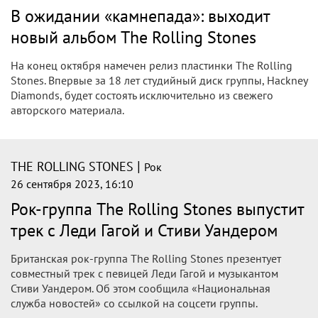
Rolling Stones поработали российские
художники
Художники из российского креативного агентства ARKA
поработали над дизайном нового альбома группы The
Rolling Stones «Hackney Diamonds» и визуальной
айдентикой...
|
THE ROLLING STONES
Рок
28 сентября 2023, 23:34
THE ROLLING STONES: The Rolling
Stones опубликовали новый сингл, для
записи которого привлекли тяжёлую
артиллерию - Леди Гагу и Стиви
Уандера.
Сегодня группа The Rolling Stones представила второй