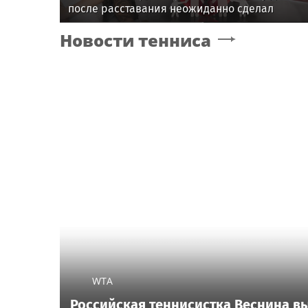
после расставания неожиданно сделал
главным своих детей
Новости тенниса
WTA
Российская теннисистка Веснина в