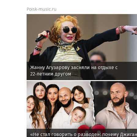
Poisk-music.ru
Жанну Агузарову засняли на отдыхе с
22‑летним другом
«Не стал говорить о разводе»: почему Джига