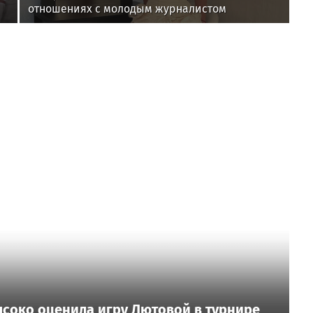
отношениях с молодым журналистом
ысоко оценила игру Лютовой в турнире