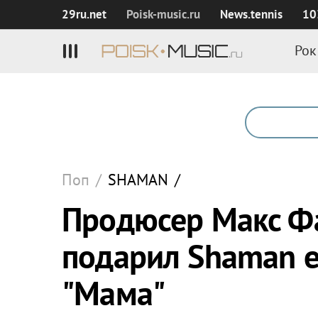
29ru.net
Poisk‑music.ru
News.tennis
10
Рок
Поп
/
SHAMAN
/
Продюсер Макс Фа
подарил Shaman е
"Мама"