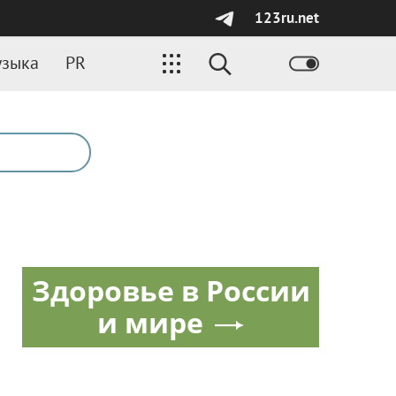
123ru.net
зыка
PR
Здоровье в России
и мире