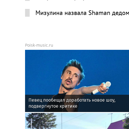
Мизулина назвала Shaman дедом
Poisk-music.ru
Певец пообещал доработать новое шоу,
подвергнутое критике