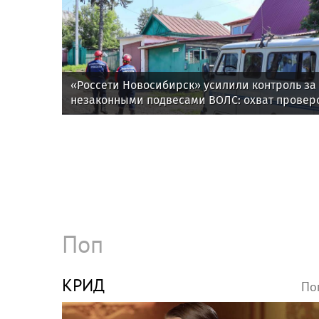
«Россети Новосибирск» усилили контроль за
незаконными подвесами ВОЛС: охват провер
вырос в 1,5 раза
Поп
КРИД
По