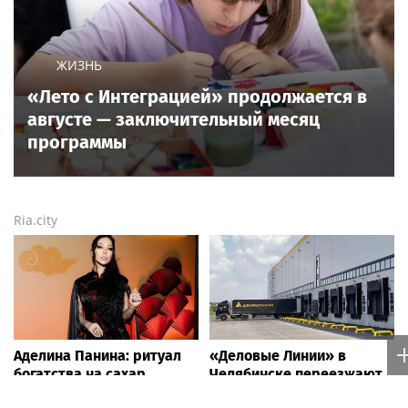
ЖИЗНЬ
«Лето с Интеграцией» продолжается в
августе — заключительный месяц
программы
Ria.city
Аделина Панина: ритуал
«Деловые Линии» в
богатства на сахар
Челябинске переезжают
на новый адрес