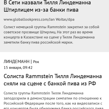
В Сети назвали Тилля Линдеманна
Штирлицем из-за банки пива
www.globallookpress.com/Jan Woitas/dpa
Солист немецкой группы Rammstein закрепил за собой
советское прозвище Штирлиц. На этот раз во время
концерта в Казахстане на сцене у Тилля Линдеманна
заметили банку пива российской марки.
|
ЛИНДЕМАНН
Рок
15 января, 09:42
Солиста Rammstein Тилля Линдеманна
сняли на сцене с банкой пива из РФ
Солиста группы Rammstein Тилля Линдеманна
заподозрили в демонстрации симпатии по отношению к
Российской Федерации после того, как на видеозаписи с
его концертов была обнаружена банка российского пива.