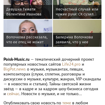
Девушка Тимати
Несчастный случай или
Валентина Иванова
чужие руки: СК сузил
снялась с годовалой
загадку Усольцевых до
дочерью в парной
двух версий
фотосессии
Волочкова рассказала,
Балерина Волочкова
что ее отец не может
заявила, что у нее
восстановиться после
появилась гематома
инсульта
после выхода на сцену
Poisk-Music.ru
— тематический дочерний проект
популярных новостных сайтов
Life24.pro
и
BigPot.news
о музыке, музыкантах, певцах,
композиторах (слухи, сплетни, разговоры и
дискуссии о музыке, культуре, жанрах, VIP-скандалы
— в новостях и статьях). Тайны светской жизни
звёзд — в кадре и за кадром шоу-бизнеса сегодня
и
сейчас
. Новости о музыке, и не только...
Опубликовать свою новость по
теме
в любом