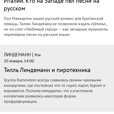
Италии. Кто на Западе пел песни на
русском
Пол Маккартни нашел русский романс для британской
певицы, Тиллю Линдеману не позволили издать «Штиль»,
но он спел «Любимый город» — как западные музыканты
перепевали песни на русском языке.
|
ЛИНДЕМАНН
Рок
20 января, 14:00
Тилль Линдеманн и пиротехника
Группа Rammstein всегда славилась своими чумовыми
концертами, где постоянно что-то горит, парит, бурлит и
взрывается. Поэтому немудрено, что у участников
коллектива развилась некоторая форма
профдеформации.