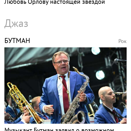
Любовь Орлову настоящей звездой
Джаз
БУТМАН
Рок
Музыкант Бутман заявил о возможном