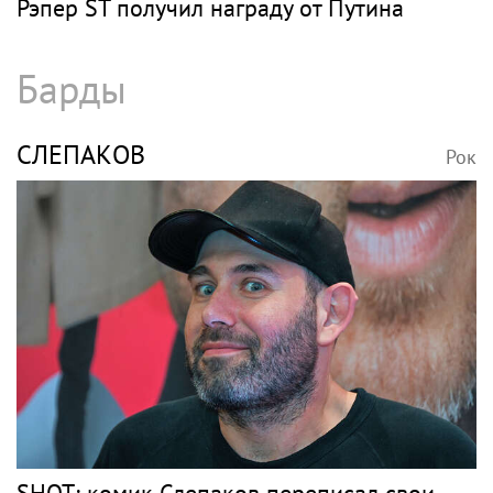
Рэпер ST получил награду от Путина
Барды
СЛЕПАКОВ
Рок
SHOT: комик Слепаков переписал свои