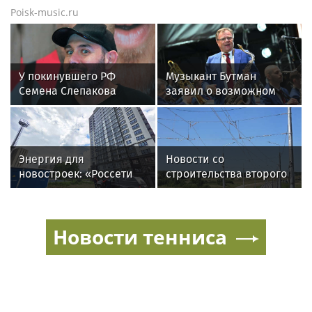
Poisk-music.ru
У покинувшего РФ
Музыкант Бутман
Семена Слепакова
заявил о возможном
нашли еще две
появлении первого в
квартиры в Москве
России джазового вуза
Энергия для
Новости со
новостроек: «Россети
строительства второго
Новосибирск»
этапа линии
обеспечили почти 12
«Славянка»
МВт мощности для
Новости тенниса
новых жилых
кварталов