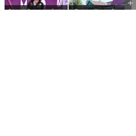
Спутник Агузаровой
«Россети Новосибирск»
Даниил заявил, что
усилили контроль за
решал рабочие
незаконными
вопросы с певицей в
подвесами ВОЛС: охват
отеле
проверок вырос в 1,5
раза
Певец Басков удостоен
Рэпер ST получил
ордена "За заслуги
награду от Путина
перед Отечеством" IV
степени
Poisk-Music.ru
— тематический дочерний проект
популярных новостных сайтов
Life24.pro
и
BigPot.news
о музыке, музыкантах, певцах,
композиторах (слухи, сплетни, разговоры и
дискуссии о музыке, культуре, жанрах, VIP-скандалы
— в новостях и статьях). Тайны светской жизни
звёзд — в кадре и за кадром шоу-бизнеса сегодня
и
сейчас
. Новости о музыке, и не только...
Опубликовать свою новость по
теме
в любом