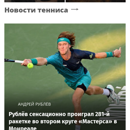
прокомментировала и
концерт Билана в
Новости тенниса
в Сети "взорвались"
Москве за плохую
организацию
АНДРЕЙ РУБЛЁВ
Рублёв сенсационно проиграл 281-й
ракетке во втором круге «Мастерса» в
Монреале