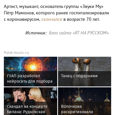
Артист, музыкант, основатель группы «Звуки Му»
Пётр Мамонов, которого ранее госпитализировали
с коронавирусом,
скончался
в возрасте 70 лет.
Источник:
Блог сайта «RT НА РУССКОМ»
Poisk-music.ru
ГУАП разработал
Танец с подарками
нейросеть для подбора
обуви по фото стопы
Скандал на концерте
Волочкова
Билана: Рудковская
раскритиковала