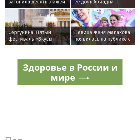
затопила десять этажей
ее дочь Ариадна
в Москве, соседи
«совершила глупость»,
подали в суд
взяв фамилию мужа
Сергунина: Пятый
Певица Женя Малахова
фестиваль «Вкусы
появилась на публике с
России» пройдет в
дочерью
Москве 13–23 августа
Здоровье в России и
мире