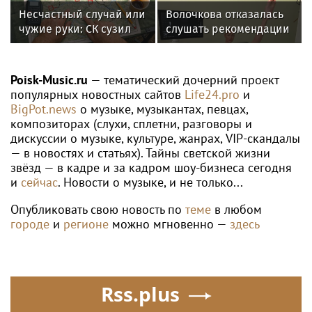
Несчастный случай или
Волочкова отказалась
чужие руки: СК сузил
слушать рекомендации
загадку Усольцевых до
врачей после новой
двух версий
травмы: "Слушаю
сердце"
Poisk-Music.ru
— тематический дочерний проект
популярных новостных сайтов
Life24.pro
и
BigPot.news
о музыке, музыкантах, певцах,
композиторах (слухи, сплетни, разговоры и
дискуссии о музыке, культуре, жанрах, VIP-скандалы
— в новостях и статьях). Тайны светской жизни
звёзд — в кадре и за кадром шоу-бизнеса сегодня
и
сейчас
. Новости о музыке, и не только...
Опубликовать свою новость по
теме
в любом
городе
и
регионе
можно мгновенно —
здесь
Rss.plus