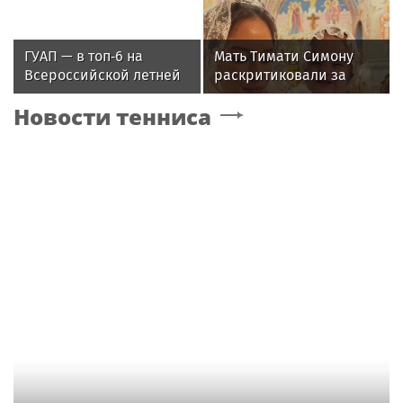
из-за операции на ноге
ГУАП — в топ‑6 на
Мать Тимати Симону
Всероссийской летней
раскритиковали за
Универсиаде по
неудачные фото
Новости тенниса
спортивному
возлюбленной сына
ориентированию
Валентины