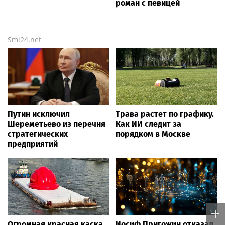
роман с певицей
Smi24.net
Путин исключил
Трава растет по графику.
Шереметьево из перечня
Как ИИ следит за
стратегических
порядком в Москве
предприятий
Огромная красная каска
Иосиф Пригожин отказал