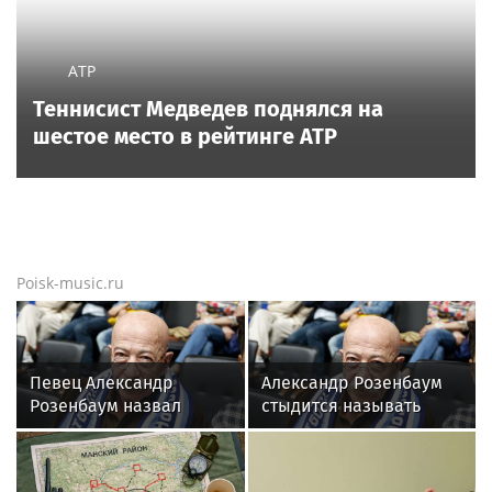
ATP
Теннисист Медведев поднялся на
шестое место в рейтинге ATP
Poisk-music.ru
Певец Александр
Александр Розенбаум
Розенбаум назвал
стыдится называть
Любовь Орлову
себя звездой
настоящей звездой