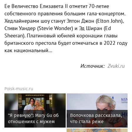
Ее Величество Елизавета II отметит 70-летие
собственного правления большим гала-концертом.
Хедлайнерами шоу станут Элтон Джон (Elton John),
Стиви Уандер (Stevie Wonder) и Эд Ширан (Ed
Sheeran). Платиновый юбилей коронации главы
британского престола будет отмечаться в 2022 году
как национальный…
Источник:
Zvuki.ru
Poisk-music.ru
"Я ревную": Mary Gu об
Волочкова рассказала,
отношениях с мужем
что стала реже
показывать шпагаты