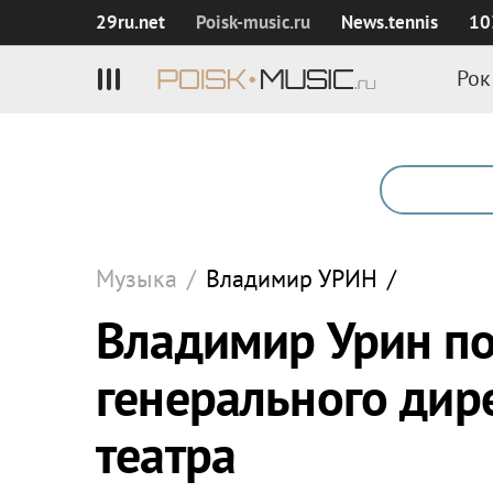
29ru.net
Poisk‑music.ru
News.tennis
10
Рок
Музыка
/
Владимир
УРИН
/
Владимир Урин по
генерального дир
театра