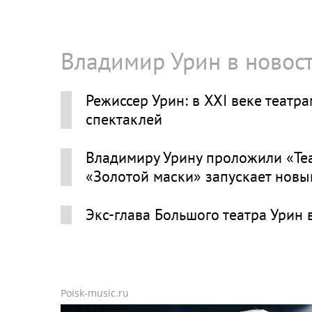
Владимир Урин в новос
Режиссер Урин: в XXI веке театр
спектаклей
Владимиру Урину проложили «Те
«Золотой маски» запускает новы
Экс-глава Большого театра Урин
Poisk-music.ru