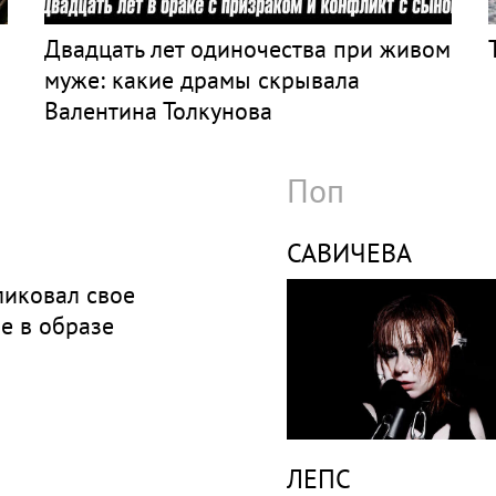
Двадцать лет одиночества при живом
муже: какие драмы скрывала
Валентина Толкунова
Поп
САВИЧЕВА
ликовал свое
е в образе
ЛЕПС