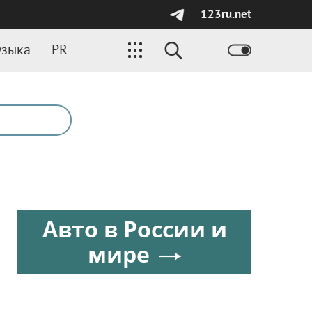
123ru.net
зыка
PR
Авто в России и
мире