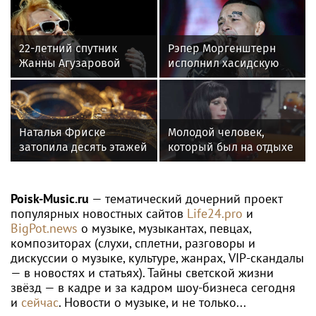
22-летний спутник
Рэпер Моргенштерн
Жанны Агузаровой
исполнил хасидскую
опроверг роман с
молитву на концерте в
певицей
Хайфе
Наталья Фриске
Молодой человек,
затопила десять этажей
который был на отдыхе
в Москве, соседи
с Агузаровой, опроверг
подали в суд
роман с певицей
Poisk-Music.ru
— тематический дочерний проект
популярных новостных сайтов
Life24.pro
и
BigPot.news
о музыке, музыкантах, певцах,
композиторах (слухи, сплетни, разговоры и
дискуссии о музыке, культуре, жанрах, VIP-скандалы
— в новостях и статьях). Тайны светской жизни
звёзд — в кадре и за кадром шоу-бизнеса сегодня
и
сейчас
. Новости о музыке, и не только...