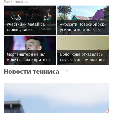
Poisk-music.ru
Участники Metallica
«Россети Новосибирск»
столкнулись с
усилили контроль за
неизлечимым
незаконными
нарушением слуха
подвесами ВОЛС: охват
проверок вырос в 1,5
раза
Моргенштерн начал
Волочкова отказалась
молиться на иврите на
слушать рекомендации
концертах
врачей после новой
Новости тенниса
травмы: "Слушаю
сердце"