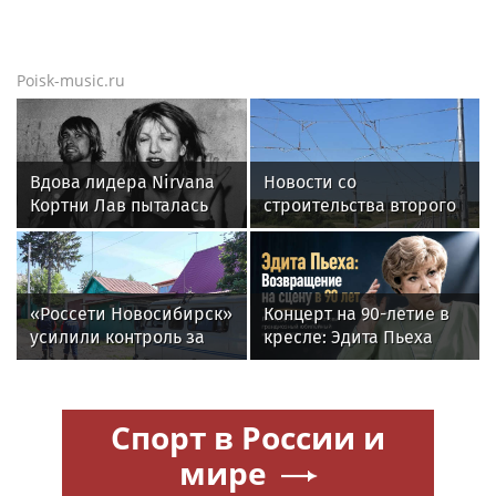
Poisk-music.ru
Вдова лидера Nirvana
Новости со
Кортни Лав пыталась
строительства второго
забрать все материалы
этапа линии
дела Кобейна
«Славянка»
«Россети Новосибирск»
Концерт на 90-летие в
усилили контроль за
кресле: Эдита Пьеха
незаконными
планирует вернуться на
подвесами ВОЛС: охват
сцену
проверок вырос в 1,5
Спорт в России и
раза
мире