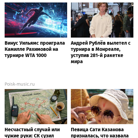
Винус Уильямс проиграла
Андрей Рублёв вылетел с
Камилле Рахимовой на
турнира в Монреале,
турнире WTA 1000
уступив 281-й ракетке
мира
Poisk-music.ru
Несчастный случай или
Певица Сати Казанова
чужие руки: СК сузил
призналась, что назвала