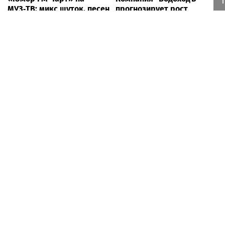
МУЗ‑ТВ: микс шуток, песен
прогнозирует рост
и позитива
круизных туристов на 15%
Певица ÁARPI: как
Суд взыскал с Игоря
грамотно подобрать
Акинфеева долги за
гардероб для
коммунальные услуги
выступлений
Все города России от А до Я