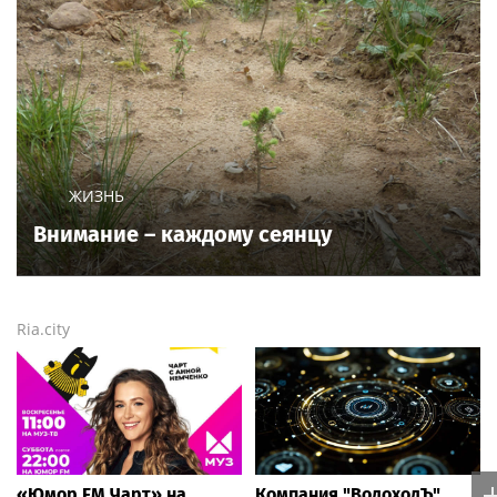
ЖИЗНЬ
Внимание – каждому сеянцу
Ria.city
«Юмор FM Чарт» на
Компания "ВодоходЪ"