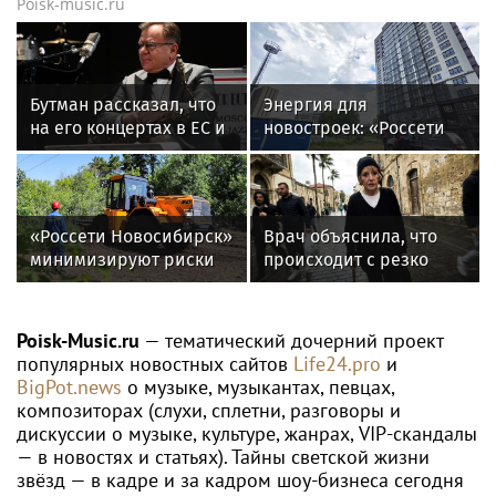
Poisk-music.ru
Бутман рассказал, что
Энергия для
на его концертах в ЕС и
новостроек: «Россети
США протестовали
Новосибирск»
проплаченные люди
обеспечили почти 12
МВт мощности для
новых жилых
«Россети Новосибирск»
Врач объяснила, что
кварталов
минимизируют риски
происходит с резко
повреждений ЛЭП за
похудевшей Пугачёвой:
счет масштабной
"Вылечить уже нельзя"
расчистки просек
Poisk-Music.ru
— тематический дочерний проект
популярных новостных сайтов
Life24.pro
и
BigPot.news
о музыке, музыкантах, певцах,
композиторах (слухи, сплетни, разговоры и
дискуссии о музыке, культуре, жанрах, VIP-скандалы
— в новостях и статьях). Тайны светской жизни
звёзд — в кадре и за кадром шоу-бизнеса сегодня