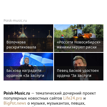
Poisk-music.ru
Волочкова
«Россети Новосибирск»
раскритиковала
минимизируют риски
концерт Билана в
повреждений ЛЭП за
Москве за плохую
счет масштабной
организацию
расчистки просек
Баскова наградили
Певец Басков удостоен
орденом «За заслуги
ордена "За заслуги
перед отечеством»
перед Отечеством" IV
IV степени
степени
Poisk-Music.ru
— тематический дочерний проект
популярных новостных сайтов
Life24.pro
и
BigPot.news
о музыке, музыкантах, певцах,