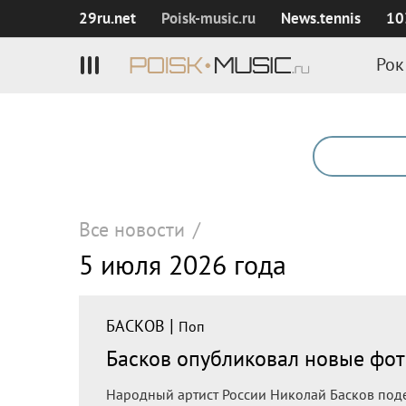
29ru.net
Poisk‑music.ru
News.tennis
10
Рок
Все новости
/
5 июля 2026 года
|
БАСКОВ
Поп
Басков опубликовал новые фо
Народный артист России Николай Басков под