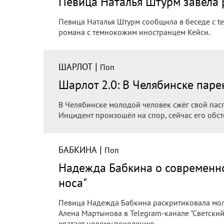
Певица Наталья Штурм завела 
Певица Наталья Штурм сообщила в беседе с te
романа с темнокожим иностранцем Кейси.
|
ШАРЛОТ
Поп
Шарлот 2.0: В Челябинске паре
В Челябинске молодой человек сжёг свой пасп
Инцидент произошёл на спор, сейчас его обст
|
БАБКИНА
Поп
Надежда Бабкина о современно
носа"
Певица Надежда Бабкина раскритиковала мол
Алена Мартынова в Telegram-канале "Светский
хватает новому поколению.