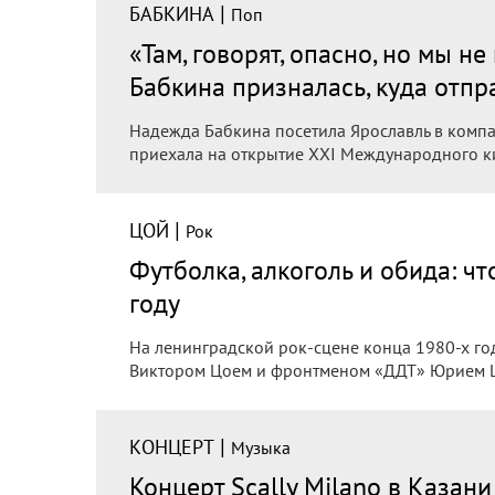
|
БАБКИНА
Поп
«Там, говорят, опасно, но мы н
Бабкина призналась, куда отпра
Надежда Бабкина посетила Ярославль в компа
приехала на открытие XXI Международного ки
|
ЦОЙ
Рок
Футболка, алкоголь и обида: ч
году
На ленинградской рок-сцене конца 1980-х г
Виктором Цоем и фронтменом «ДДТ» Юрием Ш
|
КОНЦЕРТ
Музыка
Концерт Scally Milano в Казан