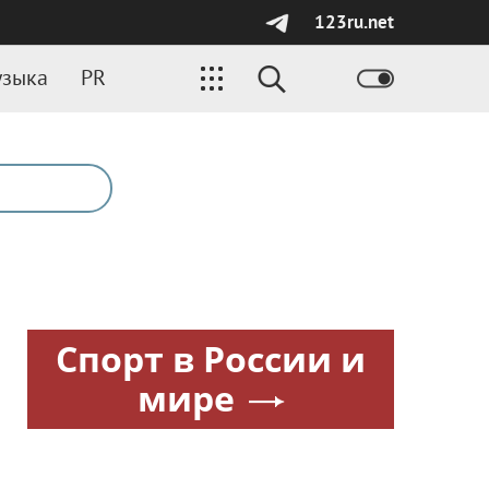
123ru.net
зыка
PR
Спорт в России и
мире