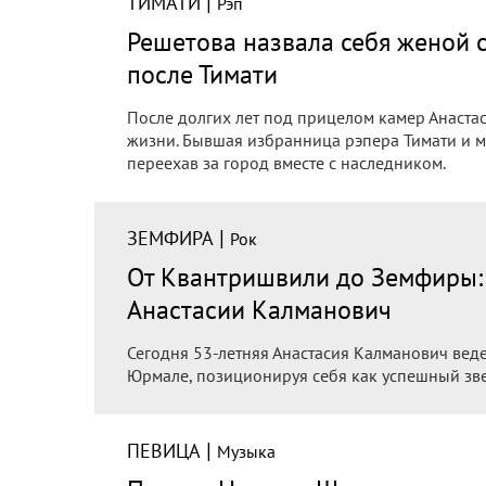
|
ТИМАТИ
Рэп
Решетова назвала себя женой 
после Тимати
После долгих лет под прицелом камер Анаста
жизни. Бывшая избранница рэпера Тимати и ма
переехав за город вместе с наследником.
|
ЗЕМФИРА
Рок
От Квантришвили до Земфиры: 
Анастасии Калманович
Сегодня 53-летняя Анастасия Калманович вед
Юрмале, позиционируя себя как успешный зв
|
ПЕВИЦА
Музыка