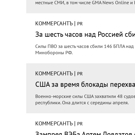
местные СМИ, в том числе GMA News Online и
|
КОММЕРСАНТЪ
PR
За шесть часов над Россией сб
Силы ПВО за шесть часов сбили 146 БПЛА над
Минобороны РФ.
|
КОММЕРСАНТЪ
PR
США за время блокады перехва
Военно-морские силы США захватили 48 судов
республики. Она длится с середины апреля.
|
КОММЕРСАНТЪ
PR
Зампред ВЭБа Артем Довлатов