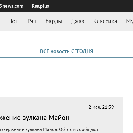
3news.com
Rss.plus
Поп
Рэп
Барды
Джаз
Классика
Му
ВСЕ новости СЕГОДНЯ
2 мая, 21:39
ржение вулкана Майон
извержение вулкана Майон. Об этом сообщают