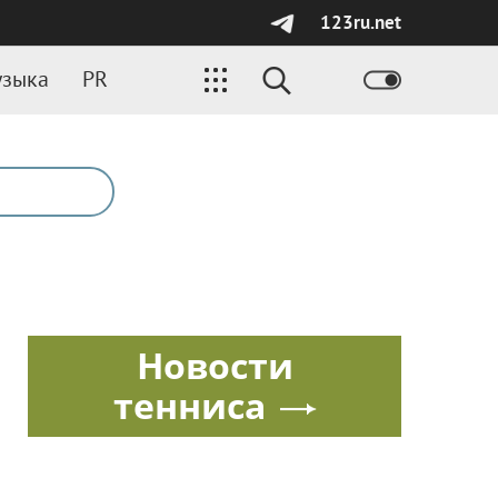
123ru.net
зыка
PR
Новости
тенниса