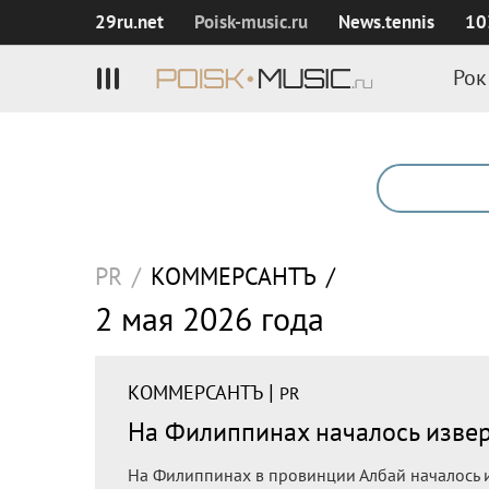
29ru.net
Poisk‑music.ru
News.tennis
10
Рок
PR
/
КОММЕРСАНТЪ
/
2 мая 2026 года
|
КОММЕРСАНТЪ
PR
На Филиппинах началось изве
На Филиппинах в провинции Албай началось 