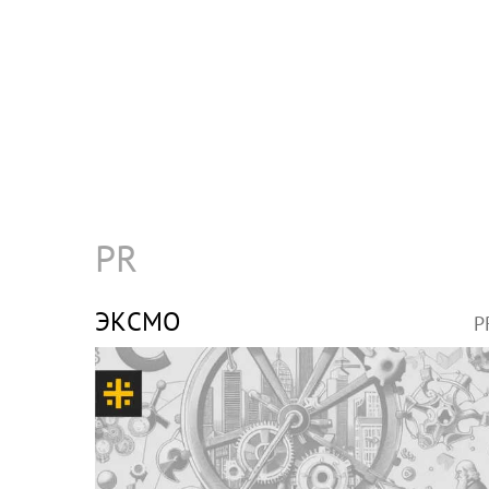
PR
ЭКСМО
P