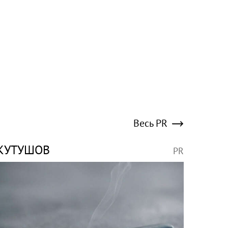
Весь PR
КУТУШОВ
PR