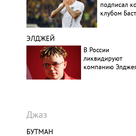
подписал ко
клубом Бас
ЭЛДЖЕЙ
В России
ликвидируют
компанию Элдже
Джаз
БУТМАН