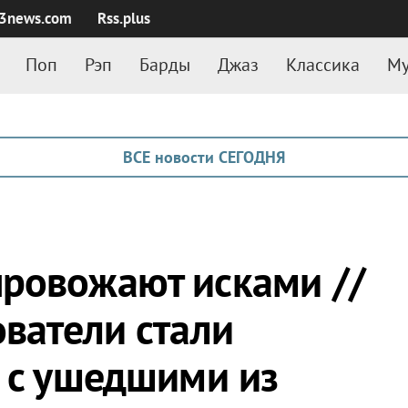
3news.com
Rss.plus
Поп
Рэп
Барды
Джаз
Классика
Му
ВСЕ новости СЕГОДНЯ
ровожают исками //
ователи стали
я с ушедшими из