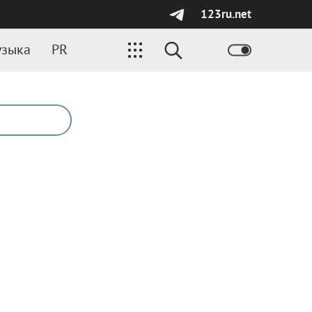
123ru.net
зыка
PR