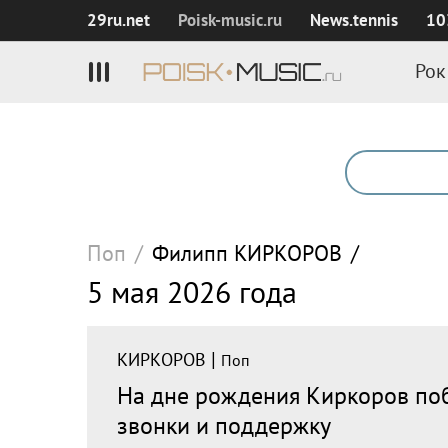
29ru.net
Poisk‑music.ru
News.tennis
10
Рок
Поп
/
Филипп
КИРКОРОВ
/
5 мая 2026 года
|
КИРКОРОВ
Поп
На дне рождения Киркоров по
звонки и поддержку