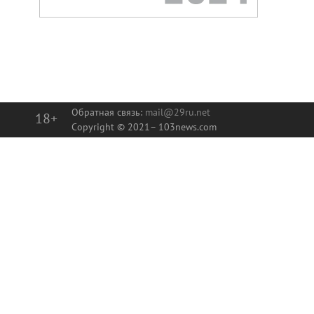
Обратная связь:
mail@29ru.net
18+
Copyright © 2021–
103news.com