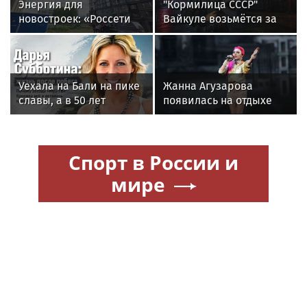
Энергия для
"Кормилица СССР"
новостроек: «Россети
Вайкуле возьмётся за
Новосибирск»
оружие. Сама так
обеспечили почти 12
сказала. В России ей
МВт мощности для
ответили двумя
новых жилых
словами
Уехала на Бали на пике
Жанна Агузарова
кварталов
славы, а в 50 лет
появилась на отдыхе
выпустила книгу и
с 22-летним
осталась одна: как
фотографом
сложилась жизнь
Спорт в России и
ведущей «Муз-ТВ»
Дарьи Субботиной
мире