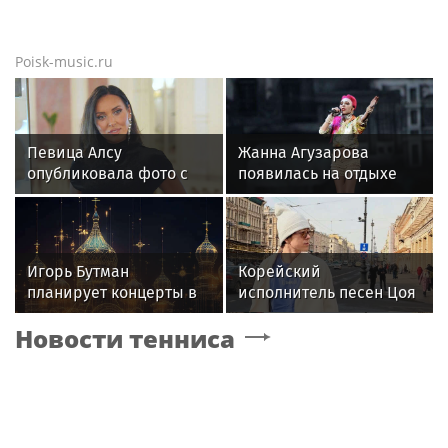
Poisk-music.ru
Певица Алсу
Жанна Агузарова
опубликовала фото с
появилась на отдыхе
родителями из
с 22-летним
деревни Уяндык в
фотографом
Башкирии
Игорь Бутман
Корейский
планирует концерты в
исполнитель песен Цоя
Бразилии и Никарагуа
Сон Вон Соп захотел
Новости тенниса
в этом году
пожить в Нижнем
Новгороде