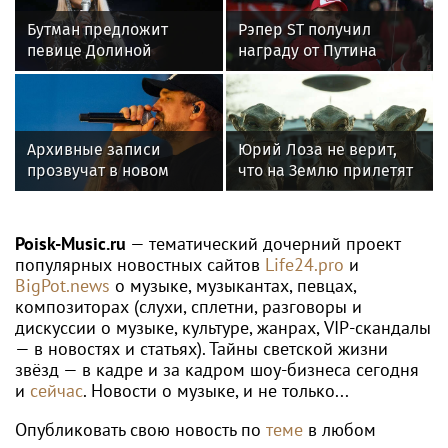
Бутман предложит
Рэпер ST получил
певице Долиной
награду от Путина
возглавить вокальное
отделение джазового
вуза
Архивные записи
Юрий Лоза не верит,
прозвучат в новом
что на Землю прилетят
фильме о Басте
инопланетяне
Poisk-Music.ru
— тематический дочерний проект
популярных новостных сайтов
Life24.pro
и
BigPot.news
о музыке, музыкантах, певцах,
композиторах (слухи, сплетни, разговоры и
дискуссии о музыке, культуре, жанрах, VIP-скандалы
— в новостях и статьях). Тайны светской жизни
звёзд — в кадре и за кадром шоу-бизнеса сегодня
и
сейчас
. Новости о музыке, и не только...
Опубликовать свою новость по
теме
в любом