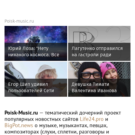
Poisk-music.ru
Юрий Лоза: "Нету
Лагутенко отправился
никакого космоса. Все
на гастроли ради
снимки из космоса —
ремонта сгоревшего
это фейки"
особняка в США
Егор Шип удивил
Девушка Тимати
пользователей Сети
Валентина Иванова
кардинальной сменой
снялась с годовалой
своего имиджа
дочерью в парной
фотосессии
Poisk-Music.ru
— тематический дочерний проект
популярных новостных сайтов
Life24.pro
и
BigPot.news
о музыке, музыкантах, певцах,
композиторах (слухи, сплетни, разговоры и