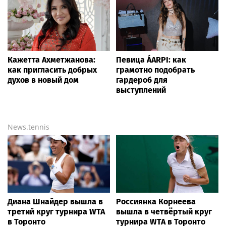
Кажетта Ахметжанова:
Певица ÁARPI: как
как пригласить добрых
грамотно подобрать
духов в новый дом
гардероб для
выступлений
News.tennis
Диана Шнайдер вышла в
Россиянка Корнеева
третий круг турнира WTA
вышла в четвёртый круг
в Торонто
турнира WTA в Торонто