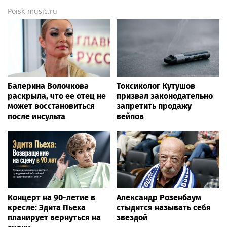
Poisk-music.ru
Балерина Волочкова
Токсиколог Кутушов
раскрыла, что ее отец не
призвал законодательно
может восстановиться
запретить продажу
после инсульта
вейпов
Концерт на 90-летие в
Александр Розенбаум
кресле: Эдита Пьеха
стыдится называть себя
планирует вернуться на
звездой