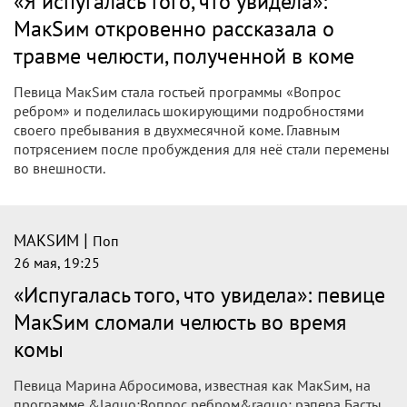
«Я испугалась того, что увидела»:
МакSим откровенно рассказала о
травме челюсти, полученной в коме
Певица МакSим стала гостьей программы «Вопрос
ребром» и поделилась шокирующими подробностями
своего пребывания в двухмесячной коме. Главным
потрясением после пробуждения для неё стали перемены
во внешности.
|
МАКSИМ
Поп
26 мая, 19:25
«Испугалась того, что увидела»: певице
МакSим сломали челюсть во время
комы
Певица Марина Абросимова, известная как МакSим, на
программе &laquo;Вопрос ребром&raquo; рэпера Басты