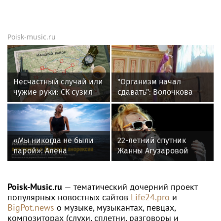
Poisk-music.ru
Несчастный случай или
"Организм начал
чужие руки: СК сузил
сдавать": Волочкова
загадку Усольцевых до
раскрыла причину
двух версий
отсутствия фотографий
со шпагатами
«Мы никогда не были
22-летний спутник
парой»: Алена
Жанны Агузаровой
Шишкова — о Павле
опроверг роман с
Дурове, борьбе с
певицей
анорексией и помощи
Poisk-Music.ru
— тематический дочерний проект
Тимати
популярных новостных сайтов
Life24.pro
и
BigPot.news
о музыке, музыкантах, певцах,
композиторах (слухи, сплетни, разговоры и