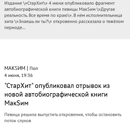
Издание \»СтарХит\» 4 июня опубликовало фрагмент
автобиографической книги певицы МакSим \»Другая
реальность. Все время по краю\». В нём исполнительница
хита \»Знаешь ли ты?\» откровенно рассказала о тяжёлом
периоде...
|
МАКSИМ
Поп
4 июня, 19:36
"СтарХит" опубликовал отрывок из
новой автобиографической книги
МакSим
Певица решила выпустить откровения, чтобы остановить
поток слухов