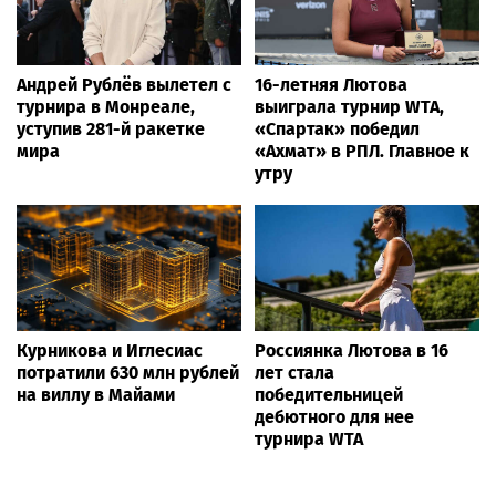
Андрей Рублёв вылетел с
16-летняя Лютова
турнира в Монреале,
выиграла турнир WTA,
уступив 281-й ракетке
«Спартак» победил
мира
«Ахмат» в РПЛ. Главное к
утру
Курникова и Иглесиас
Россиянка Лютова в 16
потратили 630 млн рублей
лет стала
на виллу в Майами
победительницей
дебютного для нее
турнира WTA