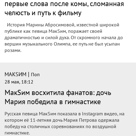
первые слова после комы, сломанная
челюсть и путь к фильму
История Марины Абросимовой, известной широкой
публике как певица МакSим, поражает своей
драматичностью и силой духа. От скромного начала до
вершин музыкального Олимпа, ее путь не был усыпан
розами.
|
МАКSИМ
Поп
28 мая, 18:12
МакSим восхитила фанатов: дочь
Мария победила в гимнастике
Русская певица МакSим показала в Instagram видео, на
котором её 11-летняя дочь Мария Петрова одержала
победу на столичных соревнованиях по воздушной
гимнастике.