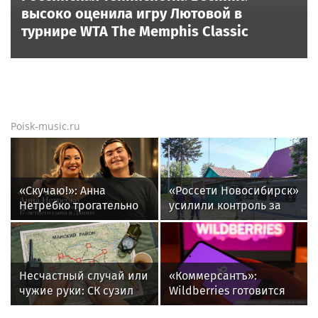
высоко оценила игру Лютовой в
турнире WTA The Memphis Classic
Poisk-music.ru
«Скучаю!»: Анна
«Россети Новосибирск»
Нетребко трогательно
усилили контроль за
отреагировала на
незаконными
отъезд 17-летнего сына
подвесами ВОЛС: охват
в Данию
проверок вырос в 1,5
раза
Несчастный случай или
«Коммерсантъ»:
чужие руки: СК сузил
Wildberries готовится
загадку Усольцевых до
запустить собственный