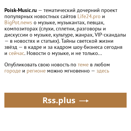
двух версий
мессенджер
Poisk-Music.ru
— тематический дочерний проект
популярных новостных сайтов
Life24.pro
и
BigPot.news
о музыке, музыкантах, певцах,
композиторах (слухи, сплетни, разговоры и
дискуссии о музыке, культуре, жанрах, VIP-скандалы
— в новостях и статьях). Тайны светской жизни
звёзд — в кадре и за кадром шоу-бизнеса сегодня
и
сейчас
. Новости о музыке, и не только...
Опубликовать свою новость по
теме
в любом
городе
и
регионе
можно мгновенно —
здесь
Rss.plus