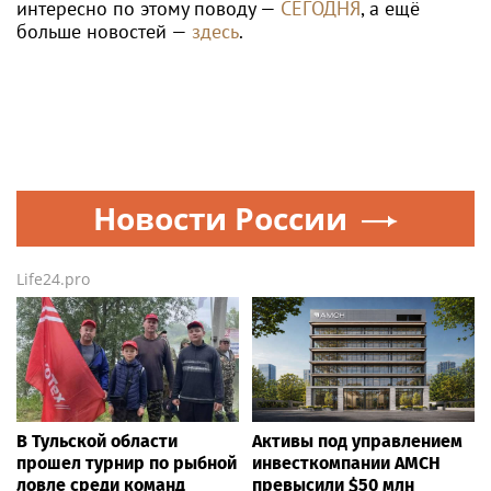
интересно по этому поводу —
СЕГОДНЯ
, а ещё
больше новостей —
здесь
.
Новости России
Life24.pro
В Тульской области
Активы под управлением
прошел турнир по рыбной
инвесткомпании AMCH
ловле среди команд
превысили $50 млн