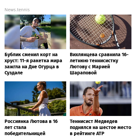
News.tennis
Бублик сменил корт на
Вихлянцева сравнила 16-
хруст: 11-я ракетка мира
летнюю теннисистку
зажгла на Дне Огурца в
Лютову с Марией
Суздале
Шараповой
Россиянка Лютова в 16
Теннисист Медведев
лет стала
поднялся на шестое место
победительницей
в рейтинге ATP