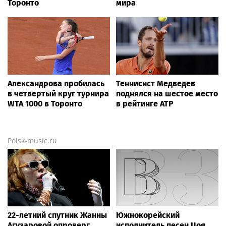
Торонто
мира
Александрова пробилась
Теннисист Медведев
в четвертый круг турнира
поднялся на шестое место
WTA 1000 в Торонто
в рейтинге ATP
Poisk-music.ru
22-летний спутник Жанны
Южнокорейский
Агузаровой опроверг
исполнитель песен Цоя