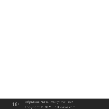
Обратная связь:
mail@29ru.net
18+
Copyright © 2021–
103news.com