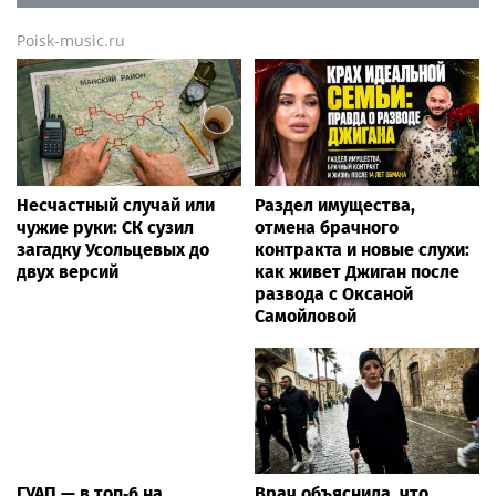
Poisk-music.ru
Несчастный случай или
Раздел имущества,
чужие руки: СК сузил
отмена брачного
загадку Усольцевых до
контракта и новые слухи:
двух версий
как живет Джиган после
развода с Оксаной
Самойловой
ГУАП — в топ‑6 на
Врач объяснила, что