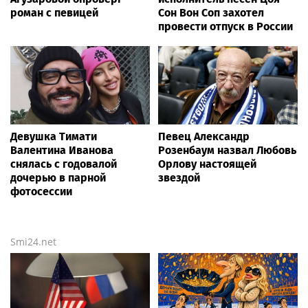
роман с певицей
Сон Вон Соп захотел
провести отпуск в России
Девушка Тимати
Певец Александр
Валентина Иванова
Розенбаум назвал Любовь
снялась с годовалой
Орлову настоящей
дочерью в парной
звездой
фотосессии
Smi24.net