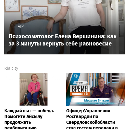
VIP
Психосоматолог Елена Вершинина: как
за 3 минуты вернуть себе равновесие
Ria.city
Каждый шаг — победа.
ОфицерУправления
Помогите Айсылу
Росгвардии по
продолжать
Свердловскойобласти
реабилитацию
стал гостем передачи в