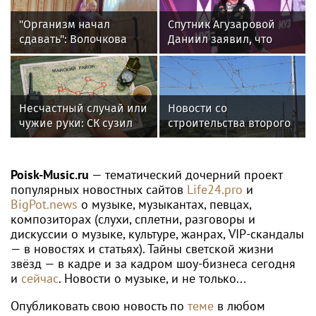
"Организм начал
Спутник Агузаровой
сдавать": Волочкова
Даниил заявил, что
раскрыла причину
решал рабочие
отсутствия фотографий
вопросы с певицей в
со шпагатами
отеле
Несчастный случай или
Новости со
чужие руки: СК сузил
строительства второго
загадку Усольцевых до
этапа линии
двух версий
«Славянка»
Poisk-Music.ru
— тематический дочерний проект
популярных новостных сайтов
Life24.pro
и
BigPot.news
о музыке, музыкантах, певцах,
композиторах (слухи, сплетни, разговоры и
дискуссии о музыке, культуре, жанрах, VIP-скандалы
— в новостях и статьях). Тайны светской жизни
звёзд — в кадре и за кадром шоу-бизнеса сегодня
и
сейчас
. Новости о музыке, и не только...
Опубликовать свою новость по
теме
в любом