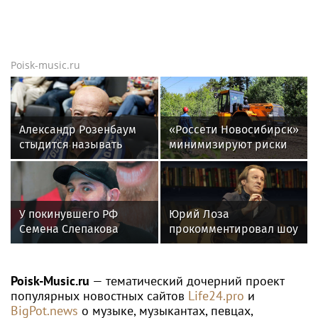
Poisk-music.ru
Александр Розенбаум
«Россети Новосибирск»
стыдится называть
минимизируют риски
себя звездой
повреждений ЛЭП за
счет масштабной
расчистки просек
У покинувшего РФ
Юрий Лоза
Семена Слепакова
прокомментировал шоу
нашли еще две
Димы Билана словами
квартиры в Москве
«понты дороже денег»
Poisk-Music.ru
— тематический дочерний проект
популярных новостных сайтов
Life24.pro
и
BigPot.news
о музыке, музыкантах, певцах,