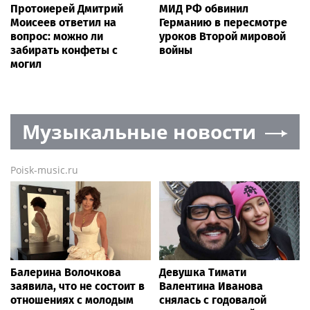
Протоиерей Дмитрий
МИД РФ обвинил
Моисеев ответил на
Германию в пересмотре
вопрос: можно ли
уроков Второй мировой
забирать конфеты с
войны
могил
Музыкальные новости
Poisk-music.ru
Балерина Волочкова
Девушка Тимати
заявила, что не состоит в
Валентина Иванова
отношениях с молодым
снялась с годовалой