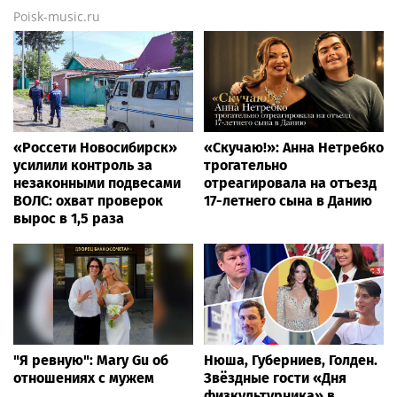
Poisk-music.ru
«Россети Новосибирск»
«Скучаю!»: Анна Нетребко
усилили контроль за
трогательно
незаконными подвесами
отреагировала на отъезд
ВОЛС: охват проверок
17-летнего сына в Данию
вырос в 1,5 раза
"Я ревную": Mary Gu об
Нюша, Губерниев, Голден.
отношениях с мужем
Звёздные гости «Дня
физкультурника» в