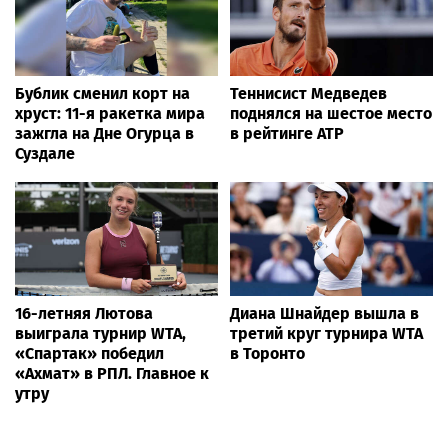
Бублик сменил корт на
Теннисист Медведев
хруст: 11-я ракетка мира
поднялся на шестое место
зажгла на Дне Огурца в
в рейтинге ATP
Суздале
16-летняя Лютова
Диана Шнайдер вышла в
выиграла турнир WTA,
третий круг турнира WTA
«Спартак» победил
в Торонто
«Ахмат» в РПЛ. Главное к
утру