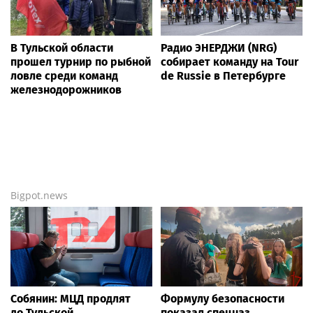
В Тульской области
Радио ЭНЕРДЖИ (NRG)
прошел турнир по рыбной
собирает команду на Tour
ловле среди команд
de Russie в Петербурге
железнодорожников
Bigpot.news
Собянин: МЦД продлят
Формулу безопасности
до Тульской,
показал спецназ