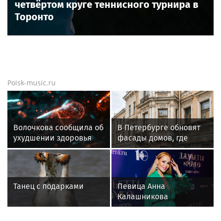
четвёртом круге теннисного турнира в
Торонто
Poisk-music.ru
Волочкова сообщила об
В Петербурге обновят
ухудшении здоровья
фасады домов, где
отца Юрия Волочкова
жили Чайковский и
Тургенев
Танец с подарками
Певица Анна
Калашникова
призналась, что
сделала пересадку