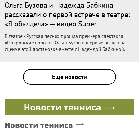
|
БУЗОВА
Поп
26 апреля, 10:04
Укол в горло и претензии: как прошел
дебют Ольги Бузовой в театре
Бабкиной
Громкое возвращение Ольги Бузовой на театральные
подмостки едва не обернулось катастрофой.
|
БУЗОВА
Поп
26 апреля, 09:17
Надежда Бабкина рассказала о
самоиронии Ольги Бузовой: видео
Super
В театре «Русская песня» прошла премьера спектакля