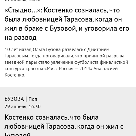
призналась, что была любовницей
Дмитрия Тарасова, когда он был в
браке с Ольгой Бузовой
Финалистка конкурса «Мисс Россия — 2014» Анастасия
Костенко сделала неожиданное признание. Она
рассказала, что была любовницей бывшего футболиста
Дмитрия Тарасова в тот период, когда он состоял в браке
с Ольгой Бузовой.
|
БУЗОВА
Поп
29 апреля, 16:54
Костенко призналась, что была
любовницей Тарасова и подтолкнула
его к разводу с Бузовой
Многолетняя тайна самого скандального развода
российского шоу-бизнеса наконец раскрыта: Анастасия