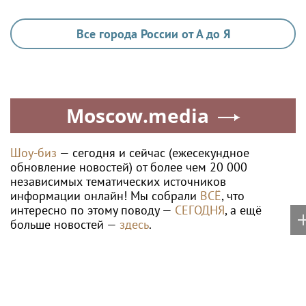
ЖИЗНЬ
Внимание – каждому сеянцу
Ria.city
«Юмор FM Чарт» на
Певица ÁARPI: как
МУЗ‑ТВ: микс шуток, песен
грамотно подобрать
и позитива
гардероб для
выступлений