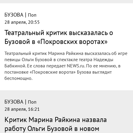
|
БУЗОВА
Поп
29 апреля, 13:04
"Голое" платье и трёхъярусный торт: как
Филипп Киркоров, Кристина Асмус,
Андрей Малахов, Дима Билан и Ольга
Бузова гуляли на дне рождения Люси
Чеботиной
Люся Чеботина/Люся Чеботина и Кристина Асмус
На днях Люся Чеботина с размахом отметила 29-й день
рождения в кругу звёздных друзей. В своих соцсетях
певица опубликовала новые фото с вечеринки.
|
БУЗОВА
Поп
29 апреля, 11:22