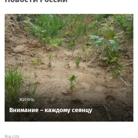
концерта в Москве
Премьера трейлера и
Никита Пресняков
постера
заявил, что в России
фантастического
его обидели. И
блокбастера «Девятая
рассорился с братом
планета»
из-за политики
Poisk-Music.ru
— тематический дочерний проект
популярных новостных сайтов
Life24.pro
и
BigPot.news
о музыке, музыкантах, певцах,
композиторах (слухи, сплетни, разговоры и
дискуссии о музыке, культуре, жанрах, VIP-скандалы
— в новостях и статьях). Тайны светской жизни
звёзд — в кадре и за кадром шоу-бизнеса сегодня
и
сейчас
. Новости о музыке, и не только...
Опубликовать свою новость по
теме
в любом
городе
и
регионе
можно мгновенно —
здесь