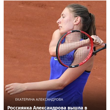
«Покровские ворота». Ольга Бузова сыграла на одной
сцене с Надеждой Бабкиной. Накануне премьеры Бузова
потеряла голос.
|
БУЗОВА
Поп
26 апреля, 08:42
Ольга Бузова и Надежда Бабкина
рассказали о первой встрече в театре:
«Я обалдела» — видео Super
В театре «Русская песня» прошла премьера спектакля
«Покровские ворота». Ольга Бузова впервые вышла на
сцену в этой постановке вместе с Надеждой Бабкиной.
Еще новости