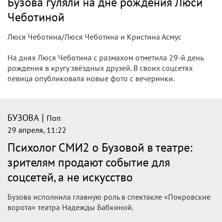
Андрей Малахов, Дима Билан и Ольга
Бузова гуляли на дне рождения Люси
Чеботиной
Певица устроила вечеринку для звёздных друзей.
|
БУЗОВА
Поп
29 апреля, 14:11
Почему актёрская деятельность
Бузовой, какой бы она ни была,
привлекает зрителей
Почему актёрская деятельность Бузовой, какой бы она ни
была, привлекает зрителей — поясняет Станислав
Самбурский , клинический и бизнес-психолог: