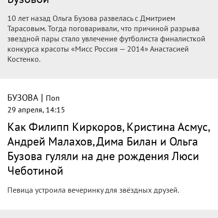
Костенко официально подтвердила, что ее отношения с
Дмитрием Тарасовым начались, когда тот еще был связан
узами брака с Ольгой Бузовой.
|
БУЗОВА
Поп
29 апреля, 16:30
«Стыдно…»: Костенко созналась, что
была любовницей Тарасова, когда он
жил в браке с Бузовой, и уговорила его
на развод
10 лет назад Ольга Бузова развелась с Дмитрием
Тарасовым. Тогда поговаривали, что причиной разрыва
звездной пары стало увлечение футболиста финалисткой
конкурса красоты «Мисс Россия — 2014» Анастасией
Костенко.