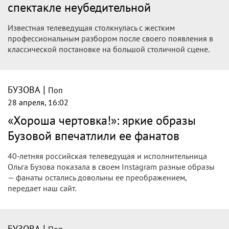
Психолог СМИ2 о Бузовой в театре:
зрителям продают событие для
соцсетей, а не искусство
Бузова исполнила главную роль в спектакле «Покровские
ворота» театра Надежды Бабкиной.
|
БУЗОВА
Поп
28 апреля, 20:55
Театральный критик высказалась о
Бузовой в «Покровских воротах»
Театральный критик Марина Райкина высказалась об игре
певицы Ольги Бузовой в спектакле театра Надежды
Бабкиной. Ее слова передает NEWS.ru. По ее мнению, в
постановке «Покровские ворота» Бузова выглядит
беспомощно.