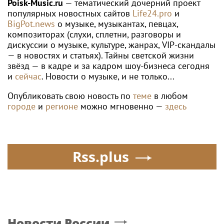
ЕКАТЕРИНА АЛЕКСАНДРОВА
Россиянка Александрова вышла в
четвертый круг "тысячника" в Торонто
Poisk-music.ru
Рэпер ST получил
Глеб Самойлов вызвал
награду от Путина
обеспокоенность после