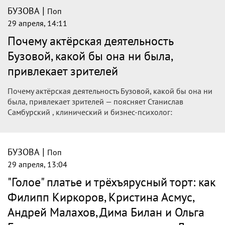
|
БУЗОВА
Поп
29 апреля, 16:30
Костенко созналась, что была
любовницей Тарасова, когда он жил с
Бузовой
10 лет назад Ольга Бузова развелась с Дмитрием
Тарасовым. Тогда поговаривали, что причиной разрыва
звездной пары стало увлечение футболиста финалисткой
конкурса красоты «Мисс Россия — 2014» Анастасией
Костенко.
|
БУЗОВА
Поп
29 апреля, 14:15
Как Филипп Киркоров, Кристина Асмус,