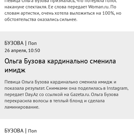
шприцем прямо в гортань
Теледиве Ольге Бузовой прямо в гримерке перед выходом
на сцену стали восстанавливать голос медпроцедурой.
|
БУЗОВА
Поп
27 апреля, 02:28
Заполучить голос ценой тишины:
Бузова сделала опасный укол в горло
перед «Покровскими воротами»
Ольга Бузова рискнула своим вокалом ради выхода на
сцену в спектакле «Покровские ворота». Артистке
пришлось пережить серьёзную медицинскую
манипуляцию, после которой она не сможет говорить
почти неделю.