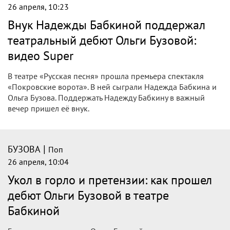
|
БУЗОВА
Поп
26 апреля, 12:08
"Мой единственный ресурс": Бузова
потеряла голос накануне cпектакля
Певица Ольга Бузова призналась, что потеряла голос
накануне спектакля. Ее слова передает Woman.ru. По
словам артистки, очень хотела выложиться на 100%, но
обстоятельства оказались сильнее.
|
БУЗОВА
Поп
26 апреля, 10:50
Ольга Бузова кардинально сменила
имидж
Певица Ольга Бузова кардинально сменила имидж и