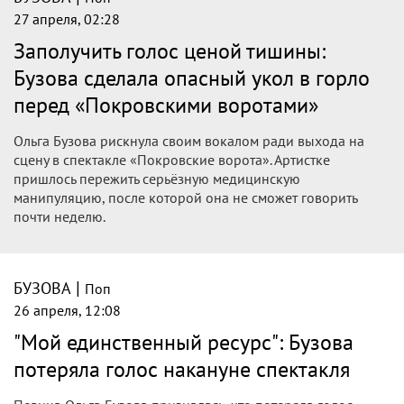
неприятностей: прямо перед премьерой певица потеряла
голос.
|
БУЗОВА
Поп
27 апреля, 11:52
Надежда Бабкина осталась в восторге
от работы в спектакле с Ольгой
Бузовой
Русская народная певица Надежда Бабкина пригласила
Ольгу Бузову в свой театр «Русская песня» и дала ей роль в
спектакле «Покровские ворота» Леонида Зорина.
|
БУЗОВА
Поп
27 апреля, 09:35
Бузовой ввели адреналин специальным