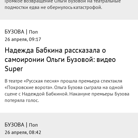
показала результат. Снимками она поделилась в Instagram,
передает Day.Az со ссылкой на Gazeta.ru. Ольга Бузова
перекрасила волосы в теплый блонд и сделала
ламинирование.
|
БУЗОВА
Поп
26 апреля, 10:23
Внук Надежды Бабкиной поддержал
театральный дебют Ольги Бузовой:
видео Super
В театре «Русская песня» прошла премьера спектакля
«Покровские ворота». В ней сыграли Надежда Бабкина и
Ольга Бузова. Поддержать Надежду Бабкину в важный
вечер пришел её внук.