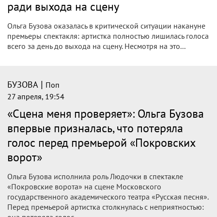
40-летняя российская телеведущая и исполнительница
Ольга Бузова показала в своем Instagram разные образы
— фанаты остались довольны ее преображением,
передает наш сайт.
|
БУЗОВА
Поп
28 апреля, 14:53
«Унылое зрелище»: критик прошлась по
«Покровским воротам» с Бузовой
Театральный критик Марина Райкина назвала певицу и
телеведущую Ольгу Бузову «совершенно беспомощной»
актрисой в спектакле «Покровские ворота».
Rss.plus