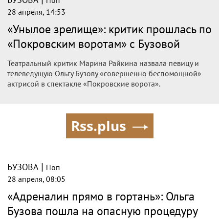
|
БУЗОВА
Поп
28 апреля, 16:21
Критик Марина Райкина назвала
работу Ольги Бузовой в новом
спектакле неубедительной
Известная телеведущая столкнулась с жестким
профессиональным разбором после своего появления в
классической постановке на большой столичной сцене.
|
БУЗОВА
Поп
28 апреля, 16:02
«Хороша чертовка!»: яркие образы
Бузовой впечатлили ее фанатов