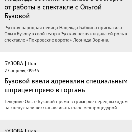
голос перед премьерой «Покровских
ворот»
Ольга Бузова исполнила роль Людочки в спектакле
«Покровские ворота» на сцене Московского
государственного академического театра «Русская песня».
Перед премьерой артистка столкнулась с неприятностью:
она потеряла голос.
|
БУЗОВА
Поп
27 апреля, 18:47
Бабкина вступилась за Бузову после ее
участия в спектакле "Покровские
ворота"
Ольга Бузова сыграла в спектакле "Покровские ворота" в
МГАТ "Русская песня", однако не обошлось без