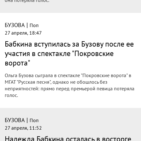
|
БУЗОВА
Поп
28 апреля, 08:05
«Адреналин прямо в гортань»: Ольга
Бузова пошла на опасную процедуру
ради выхода на сцену
Ольга Бузова оказалась в критической ситуации накануне
премьеры спектакля: артистка полностью лишилась голоса
всего за день до выхода на сцену. Несмотря на это...
|
БУЗОВА
Поп
27 апреля, 19:54
«Сцена меня проверяет»: Ольга Бузова
впервые призналась, что потеряла